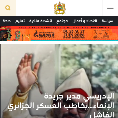
سياسة
اقتصاد و أعمال
مجتمع
انشطة ملكية
تعليم
صحة
الإدريسي مدير جريدة
الإنماء...يخاطب العسكر الجزائري
الفاشل