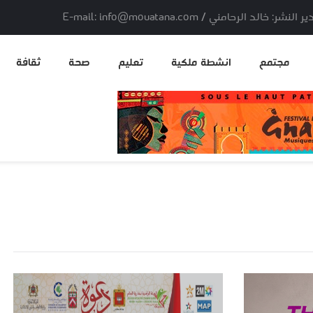
لد الرحامني / E-mail: info@mouatana.com
مجتمع
انشطة ملكية
تعليم
صحة
ثقافة