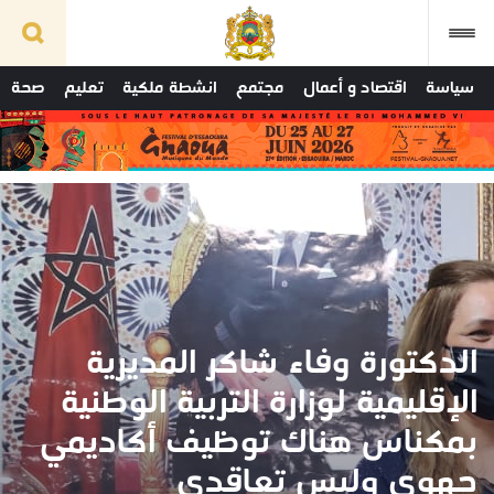
سياسة
اقتصاد و أعمال
مجتمع
انشطة ملكية
تعليم
صحة
الدكتورة وفاء شاكر المديرية
الإقليمية لوزارة التربية الوطنية
بمكناس هناك توظيف أكاديمي
جهوي وليس تعاقدي