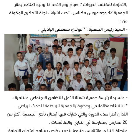
بالأحزمة لمختلف الدرجات "؛ صباح يوم الأحد 13 يونيو 2021م بمقر
الجمعية 42 وجه عروس مكناس . تحت اشراف لجنة التحكيم المكونة
من :
- السيد رئيس الجمعية : * مولاي مصطفى الياديني .
- والسيدة رئيسة جمعية شعلة الأمل للتضامن الاجتماعي والتنمية :
* لالة فاطمةالعلامي وعضوة بالجمعية المنظمة للحدث الرياضي .
اللذان أطرا هذه الدورة والتي شارك فيها أبطال نادي الجمعية .أكثر من
20 ممارس وممارسة في التباري والمنافسات .
وانطلق التباري والتنافس متبوعا بتدريب خاص ببرنامج امتحان الأحزمة