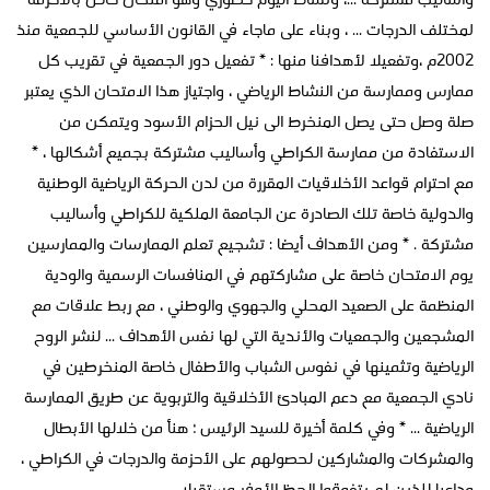
وأساليب مشتركة ...، ونشاط اليوم حضوري وهو امتحان خاص بالأحزمة
لمختلف الدرجات ... ، وبناء على ماجاء في القانون الأساسي للجمعية منذ
2002م ،وتفعيلا لأهدافنا منها : * تفعيل دور الجمعية في تقريب كل
ممارس وممارسة من النشاط الرياضي ، واجتياز هذا الامتحان الذي يعتبر
صلة وصل حتى يصل المنخرط الى نيل الحزام الأسود ويتمكن من
الاستفادة من ممارسة الكراطي وأساليب مشتركة بجميع أشكالها ، *
مع احترام قواعد الأخلاقيات المقررة من لدن الحركة الرياضية الوطنية
والدولية خاصة تلك الصادرة عن الجامعة الملكية للكراطي وأساليب
مشتركة . * ومن الأهداف أيضا : تشجيع تعلم الممارسات والممارسين
يوم الامتحان خاصة على مشاركتهم في المنافسات الرسمية والودية
المنظمة على الصعيد المحلي والجهوي والوطني ، مع ربط علاقات مع
المشجعين والجمعيات والأندية التي لها نفس الأهداف ... لنشر الروح
الرياضية وتثمينها في نفوس الشباب والأطفال خاصة المنخرطين في
نادي الجمعية مع دعم المبادئ الأخلاقية والتربوية عن طريق الممارسة
الرياضية ... * وفي كلمة أخيرة للسيد الرئيس ؛ هنأ من خلالها الأبطال
والمشركات والمشاركين لحصولهم على الأحزمة والدرجات في الكراطي ،