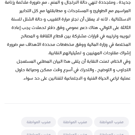
جديدة ، ومتجددة تنهي حالة الارتجال و المنع ، مع ضرورة ملائمة رزنامة
المراسيم مع الطوارئ و المستجدات و مطابقتها مع كل التدابير
الاستثنائية ، لأنه لا يعقل أن نجتر مرارة التغييب و حالة الشلل للسنة
الثالثة على التوالي، هناك دعم عمومي وفق دفتر تحملات يجب إعادة
تبويبه وترتيبه في قرارات مشتركة بين قطاع الثقافة و المصالح
المختصة في وزارة المالية ووفق مخططات محددة الأهداف مع ضرورة
إشراك مقترحات المهنيين و تمثيلياتهم النقابية.
وفي الختام، تمنت النقابة أن يلقى هذا البيان المطلبي المستعجل
التجاوب و التوضيح ، والتحرك في أسرع وقت ممكن وصياغة حلول
عملية تراعي الحياة الفنية و الاجتماعية للفنانين على حد سواء.
مغرب المواطنة
مغرب المواطنة
مغرب المواطنة
مغرب المواطنة
مغرب المواطنة
مغرب المواطنة