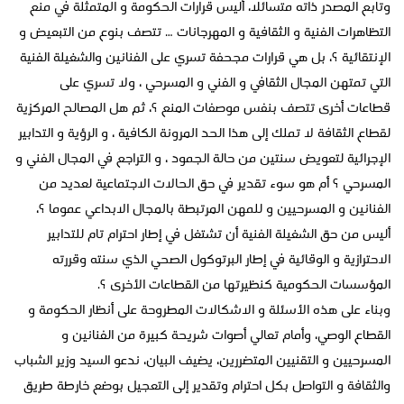
وتابع المصدر ذاته متسائلا، أليس قرارات الحكومة و المتمثلة في منع
التظاهرات الفنية و الثقافية و المهرجانات … تتصف بنوع من التبعيض و
الإنتقائية ؟، بل هي قرارات مجحفة تسري على الفنانين والشغيلة الفنية
التي تمتهن المجال الثقافي و الفني و المسرحي ، ولا تسري على
قطاعات أخرى تتصف بنفس موصفات المنع ؟، ثم هل المصالح المركزية
لقطاع الثقافة لا تملك إلى هذا الحد المرونة الكافية ، و الرؤية و التدابير
الإجرائية لتعويض سنتين من حالة الجمود ، و التراجع في المجال الفني و
المسرحي ؟ أم هو سوء تقدير في حق الحالات الاجتماعية لعديد من
الفنانين و المسرحيين و للمهن المرتبطة بالمجال الابداعي عموما ؟،
أليس من حق الشغيلة الفنية أن تشتغل في إطار احترام تام للتدابير
الاحترازية و الوقائية في إطار البرتوكول الصحي الذي سنته وقررته
المؤسسات الحكومية كنظيرتها من القطاعات الأخرى ؟.
وبناء على هذه الأسئلة و الاشكالات المطروحة على أنظار الحكومة و
القطاع الوصي، وأمام تعالي أصوات شريحة كبيرة من الفنانين و
المسرحيين و التقنيين المتضررين، يضيف البيان، ندعو السيد وزير الشباب
والثقافة و التواصل بكل احترام وتقدير إلى التعجيل بوضع خارطة طريق