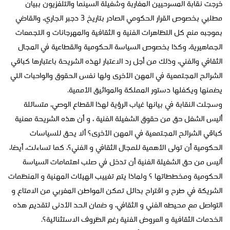
خرجت نقابة المسرحيين المغاربة وشغيلة السينما والتلفزيون ببيان
مطلبي بخصوص القرار الحكومي الصادر بتاريخ 3 دجبر الجاري، والقاضي
بموجبه منع كل التظاهرات الفنية و الثقافية والمهرجانات و التجمعات
الجماهيرية، وكذا بخصوص السياسة الحكومية والقطاعية في المجال
الثقافي والفني، وذلك من أجل رد الاعتبار لهذه الشريحة باعتبارها كباقي
الشرائح المجتمعية في المهن الأخرى ولها نفس الحقوق والواحبات التي
يضمنها ويكفلها دستور المملكة والمواثيق الأممية.
وسجلت النقابة في بيانها غياب الرؤية لهذا القطاع الوصي، متسائلة
أليس الشغل حق من حقوق الشغيلة الفنية ، و أن هذه الشريحة معنية
كباقي الشرائح المجتمعية في المهن الأخرى؟ ألا يحق للسياسات
الحكومية أن تولى الأهمية للمجال الثقافي و الفني؟، كما تساءلت، أيضا،
أليس من حق الشغيلة الفنية أن تدخل في صلب اهتمامات السياسة
الحكومية ومخططاتها ؟ ولماذا يتم تغييب الهيئات المهنية و المنظمات
الشريكة في طرح و اقتراح بدائل تمكن المواطن المغربي من الامتاع و
التواصل مع محيطه الفني و الثقافي، و ضمان الحد الأدنى لتقديم هذه
الخدمات الثقافية و العروض الفنية رغم الظروف الاستثنائية؟.