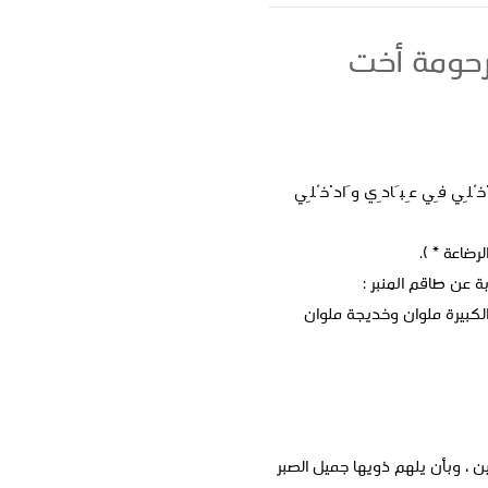
مرحومة أخت
دْخُلِي فِي عِبَادِي وَادْخُلِي
رضاعة * ).
ة عن طاقم المنبر :
الكبيرة ملوان وخديجة ملوان
 ، وبأن يلهم ذويها جميل الصبر