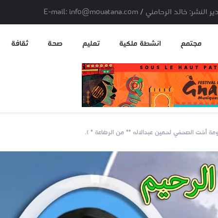
لد الرحامني / E-mail: info@mouatana.com
مجتمع
انشطة ملكية
تعليم
صحة
ثقافة
ومة أخت الصحفي لحمين عبدالاله ** من الرضاعة * ).