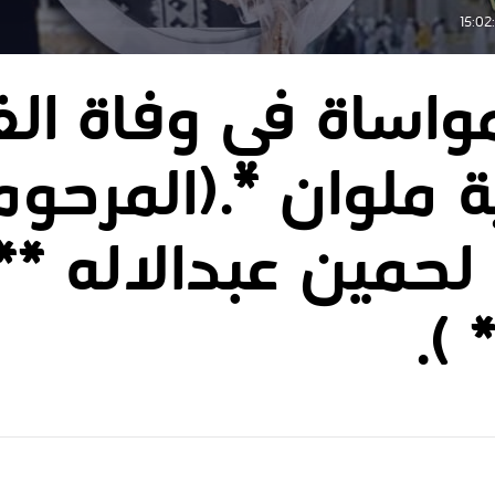
واساة في وفاة الف
ية ملوان *.(المرحو
حمين عبدالاله **
 ).