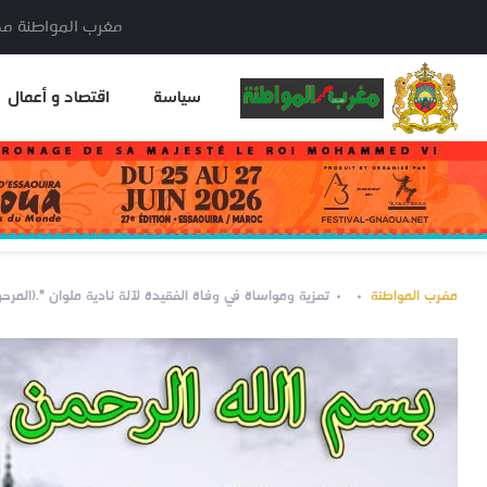
مغرب المواطنة مدير النشر: خا
سياسة
اقتصاد و أعمال
مغرب المواطنة
تعزية ومواساة في وفاة الفقيدة لآلة نادية ملوان *.(المرح