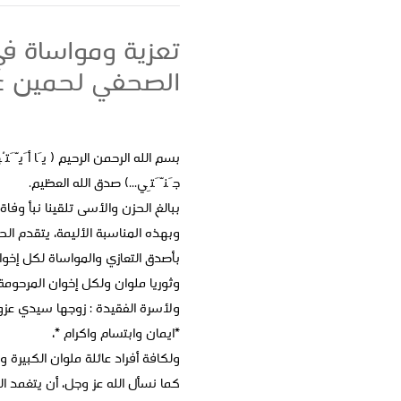
تعزية ومواساة في 
الصحفي لحمين عبد
بسم الله الرحمن الرحيم ( يَا أَيَّتُ
جَنَّتِي...) صدق الله العظيم.
ببالغ الحزن والأسى تلقينا نبأ وفاة
وبهذه المناسبة الأليمة، يتقدم الح
بأصدق التعازي والمواساة لكل إخوا
وثوريا ملوان ولكل إخوان المرحوم
ولأسرة الفقيدة : زوجها سيدي عزوز و
*ايمان وابتسام واكرام *،
ولكافة أفراد عائلة ملوان الكبيرة و
كما نسأل الله عز وجل، أن يتغمد 