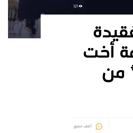
121
قيدة
مة أخت
 من
أضف تعليق