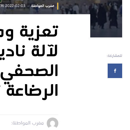
مغرب المواطنة
2022-02-03 15:02:36
تعزية وم
لآلة ناد
للمشاركة:
الصحفي ل
الرضاعة *
مغرب المواطنة: