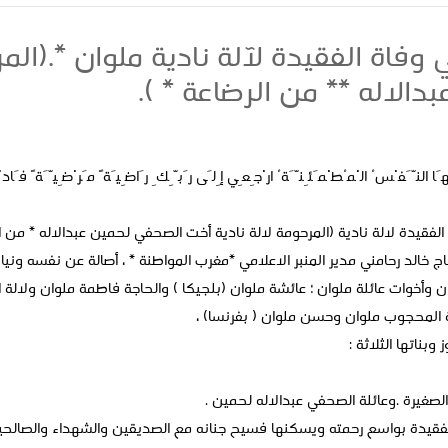
وفاة الفقيدة لآلة نادية ملوان *.(ال
الاله ** من الرضاعة * ).
هَا النَّفْسُ الْمُطْمَئِنَّةُ ارْجِعِي إِلَى رَبِّكِ رَاضِيَةً مَرْضِيَّةً فَا
 الفقيدة لالة نادية (المرحومة لالة نادية أخت الصحفي لحمين عبدالاله * من ال
اج خالد رحامني مدير المنبر الاعلامي *مغرب المواطنة * ، أصالة عن نفسه ونياب
ن وأخوات عائلة ملوان ؛ عائشة ملوان (بلجيكا ) والحاجة فاطمة ملوان ولالة 
ة المحجوب ملوان وحسن ملوان ( بفرنسا) ،
بناتها الثلاثة :
الصغيرة .وعائلة الصحفي عبدالاله لحمين .
الفقيدة بواسع رحمته ويسكنها فسيح جنانه مع الصديقين والشهداء والصالحين