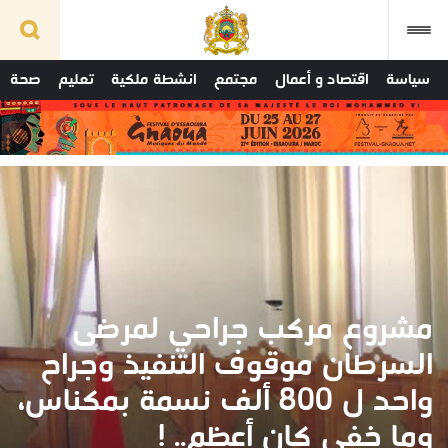
سياسة
اقتصاد و أعمال
مجتمع
انشطة ملكية
تعليم
صحة
مشروع مركب جراحي لمرضى
السرطان موقوف التنفيذ وجراح
واحد ل 800 ألف نسمة بمكناس،
وما خفي كان أعظم.. !