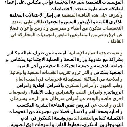
المؤسسات التعليمية بجماعة الدخيسة نواحي مكناس
،على إعطاء
انطلاقة
حملة طبية متعددة الاختصاصات.
وأشرف على هذه القافلة المنظمة
في إطار الاحتفالات المخلدة
للذكرى الثامنة و الأربعين للمسيرة الخضراء
طاقم طبي متعدد
التخصصات متكون من
أطباء و ممرضين وإداريين وأعوان فضلا
عن فرق دعم من المتطوعين التابعين للجمعيات المشاركة في
القافلة .
وتضمنت هذه العملية الإنسانية
المنظمة من طرف عمالة مكناس
بشراكة مع مندوبية وزارة الصحة و الحماية الاجتماعية يمكناس ،و
جماعة الدخيسة و جمعية الشبكات الصحية من أجل التنمية
الصحية بمكناس
و التي تروم تقريب الخدمات الصحية والوقائية
والعلاجية من الساكنة المستهدفة فحوصات في الطب العام
وطب العيون ،وأمراض السكري و
الامراض الجلدية
و
امراض
الروماتيزم
وامراض القلب والشرايين و
طب الاطفال
وفحوصات
اخرى خاصة بالبحث عن أمراض سرطان عنق الرحم وسرطان
الثدي والبحث عن
فيروس نقص المناعة البشرية المكتسب
والعناية بصحة الفم و الاسنان
.
فضلا عن مجموعة من الفحوصات
التكميلية كقياس
الضغط الدموي
ونسبة الكليكوز في الدم،
الهيموجلوبين السكري، تخطيط القلب و الموجات فوق الصوتية ،