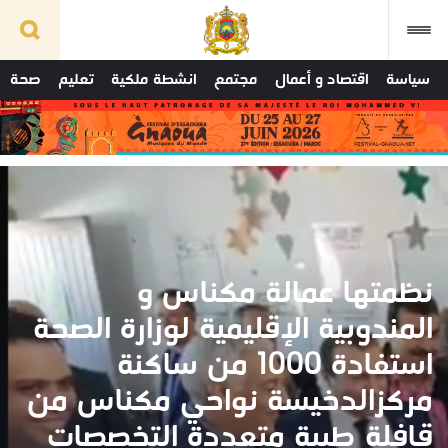
سياسة
اقتصاد و أعمال
مجتمع
انشطة ملكية
تعليم
صحة
نظمتها عمالة مكناس و
المندوبية الإقليمية لوزارة الصحة
استفادة 1000 من ساكنة
مركزالدخيسة نواحي مكناس من
قافلة طبية متعددة التخصصات