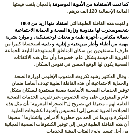
كما تمت الاستفادة من الأدوية الموصوفة
بالمجان بلغت قيمتها
المالية الإجمالية 120 الف درهم .
و
لقيت هذه القافلة الطبية،التي
استفاد منها ازيد من 1000
شخصوسخرت لها مندوبية وزارة الصحة و الحماية الاجتماعية
بعمالة مكناس، ،أجهزة طبية و معدات لوجستيكية، و موارد بشرية
مهمة من أطباء وأطر تمريضية و إدارية و تقنية
،استحسانا كبيرا من
طرف المستفيدين من سكان المناطق المستهدفة التابعة للجماعة
القروية الدخيسة بشكل عام، خصوصا وأن مثل هده الالتفاتات
الصحية يكون لها الوقع الحسن في نفوس السكان.
.
وقال الدكتور رشيد تكروث،المندوب الإقليمي لوزارة الصحة
والحماية الاجتماعية،أن هذه القافلة الطبية تهدف أساسا ضمان
توفير الخدمات الصحية الأساسية بصفة مستمرة للسكان بشكل
عام و المعوزين على وجه الخصوص،عبر تقريب الخدمات الصحية
العامة لهم ، مضيفا في تصريح ل"الصحراء المغربية"،أن مثل هذه
الحملات الطبية تسعى إلى التحسيس بأهمية الكشوفات الطبية
المبكرة ودورها في الحد من خطورة ألامراض وانتشارها ٬ مضيفا
أن هذه القافلة الطبية ترمي إلى توفير الكشوفات الصحية المجانية
من أجل تيسير ولوج الفئات الهشة للخدمات