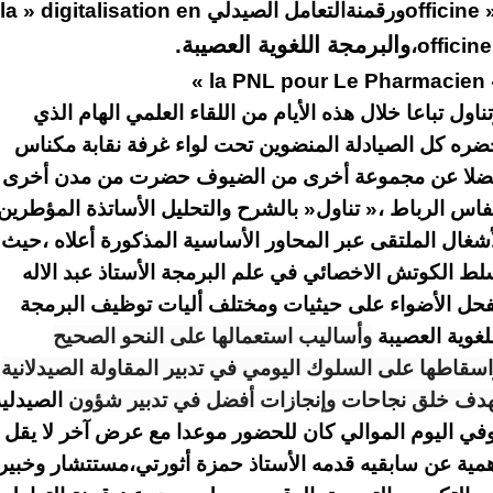
officine
ورقمنةالتعامل الصيدلي
la » digitalisation en
والبرمجة اللغوية العصيبة
.
،
officin
« la PNL pour Le Pharmacien 
ناول تباعا خلال هذه الأيام من اللقاء العلمي الهام الذي
ره كل الصيادلة المنضوين تحت لواء غرفة نقابة مكناس
ضلا عن مجموعة أخرى من الضيوف حضرت من مدن أخرى
اس الرباط ،
»
تناول
»
بالشرح والتحليل الأساتذة المؤطرين
شغال الملتقى عبر المحاور الأساسية المذكورة أعلاه ،حيث
ط الكوتش الاخصائي في علم البرمجة الأستاذ عبد الاله
حل الأضواء على حيثيات ومختلف أليات توظيف البرمجة
لغوية العصيبة
وأساليب استعمالها على النحو الصحيح
سقاطها على السلوك اليومي في تدبير المقاولة الصيدلانية
هدف خلق نجاحات وإنجازات أفضل في تدبير شؤون
الصيدلية
في اليوم الموالي كان للحضور موعدا مع عرض آخر لا يقل
مية عن سابقيه قدمه الأستاذ حمزة أثورتي،مستتشار وخبير