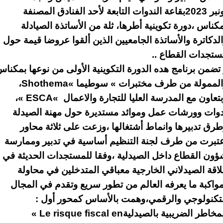
نبر
2023
بقاعة الندوات التابعة لأحد الفنادق المصنفة
كناس ،دورة تكوينية أطرها، ثلة من الأساتذة الصيادلة
لدكاترة والأساتذة الجامعيين الذين ألقوا عروضا قيمة حول
تجدات القطاع ..
تضمن برنامج هده الدورة التكوينية الأولى من نوعها بمكنا
الممولة من طرف مختبرات
«
سوطيما
Shothema«
،
تعاون مع المدرسة العليا للتجارة والاعمال
« ESCA«
،
دوات وورشات عمل وموائد مستديرة حول مهنة الصيدلة
رق تدبيرها وانماط أشتغالها ،وزعت على ثلاثة محاور
تبرت من طرف لجنة التنظيم أساسية في تدبير وممارسة
ون القطاع داخل الصيدلية ،وفقا للمستجدات الحديثة في
اقة الصيدلاني الخارجية معباقي المتدخلين في محاولة
واكبة ما يعرفه العالم من تطور سريع وتقدم في المجال
تكنولوجي والرقمي،وهمت بالأساس كمحور أول :
مخاطر الضريبية بالصيدلية
« Le risque fiscal en