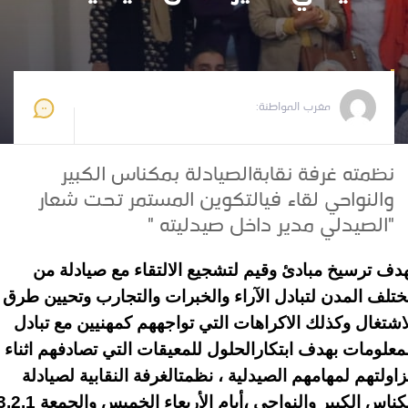
مغرب المواطنة
2023-11-07 14:34:08
مغرب المواطنة:
نظمته غرفة نقابةالصيادلة بمكناس الكبير
والنواحي لقاء فيالتكوين المستمر تحت شعار
"الصيدلي مدير داخل صيدليته "
دف ترسيخ مبادئ وقيم لتشجيع الالتقاء مع صيادلة من
تلف المدن لتبادل الآراء والخبرات والتجارب وتحيين طرق
اشتغال وكذلك الاكراهات التي تواجههم كمهنيين مع تبادل
معلومات بهدف ابتكارالحلول للمعيقات التي تصادفهم اثناء
اولتهم لمهامهم الصيدلية ، نظمتالغرفة النقابية لصيادلة
ناس الكبير والنواحي ،أيام الأربعاء الخميس والجمعة
3.2.1