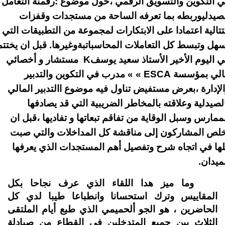
 التكوين والتسويق الرقمي ،حول موضوع :رقمنة التعامل
صيدليوربطه بما تعرفه الساحة من مستجدات وقفزات
تالية اعتمادا على الابتكارات لمجموعة من التطبيقات التي
هل وتبسط كل التعاملات المحاسباتبةوغيرها. قبل ان يختتم
 اليوم الأخير الأستاذ سعيد يوسف
K
مستشار و أخصائي
الي بمؤسسة
« « ESCA
مدرب في التكوين والتدبير
لإدارة ،بعرض مستفيض تناول فيه موضوع االتدبير المالي
لصيدلية وعلاقته بالمخاطر الضريبية التي قد يصادفها
ممارس وسبل الوقاية من تفاقم تبعاتها و تفاديها ،قبل ان
خلص المشاركون إلى مناقشة كل المداخلات والتي صبت
ها في اتجاه شرح وتفصيل أهم المستجدات الذي يعرفها
ميدان.
وما ميز هدا اللقاء الذي عرف نجاحا بكل
المقاييس وترك استحسانا وانطباعا طيبا لدي كل
الحاضرين ، هو الجو ألحميمي الذي طبع أيام الملتقى
الثلاث بين جميع المتدخلين في القطاع من صيادلة