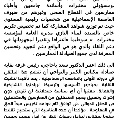
.ومسؤولي مختبرات وأساتذة جامعيين وأطباء
ممارسين في القطاع الصحي وغيرهم من ضيوف
العاصمة الإسماعيلية من شخصيات رفيعية المستوى
حيث تم توزيع شواهد المشاركة كما تم تخصيص تكريم
خاص بالسيدة لمياء التازي مديرة العامة لمؤسسة
مختبرات
«
سوطيما
«
اعترافا وتقديرا لمجهوداتها في
دعم اللقاء والدي هو في الواقع دعم لتجويد وتحسين
المعرفة لدى جميع الصيادلة الممارسين .
الى ذلك اعتبر الدكتور سعد باحاجي، رئيس غرفة نقابة
أن تنظيم هذا الملتقى
صيادلة مكناس الكبير والنواحي
في دورته الأولى بالعاصمة الإسماعيلية ، يعد تأكيدا لتشبث
النقابة بمبادئ تأسيسها وترسيخا لإرادتها التشاركية
والفعالة، معتبرا أن أي سياسة صيدلانية لن تنهض دون
إشراك وتفعيل جميع المتدخلين من الممارسين والمشتغلين
في الحقل الدوائي ،في توافق تام قوامه تكريس مبدأ الحق
في المعلومة ، مؤكدا أن هده المناسبة التي ستصبح تقليدا
سنويا بمكناس لتبادل وجهات النظر من اجل تعميم وتحيين