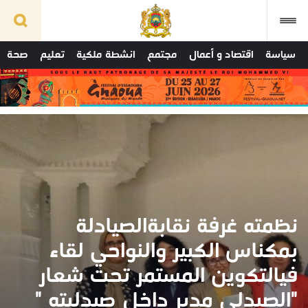
سياسة
اقتصاد و أعمال
مجتمع
انشطة ملكية
تعليم
صحة
نظمته غرفة نقابةالصيادلة
بمكناس الكبير والنواحي لقاء
فيالتكوين المستمر تحت شعار
"الصيدلي مدير داخل صيدليته "