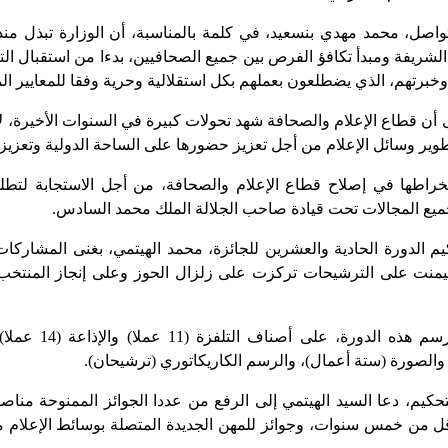
لشريفة ومبدأ تكافؤ الفرص بين جميع الصحافيين، بدءا من استقبال ال
وخبرتهم، الذي يضطلعون بعملهم بكل استقلالية وحرية وفقا للمعايير الم
ى أن قطاع الإعلام والصحافة شهد تحولات كبيرة في السنوات الأخيرة، ل
ير وسائل الإعلام من أجل تعزيز حضورها على الساحة الدولية وتعزيز ال
خراطها في إصلاح قطاع الإعلام والصحافة، من أجل الاستجابة لتطلع
جميع المجالات تحت قيادة صاحب الجلالة الملك محمد السادس.
 الدورة الحادية والعشرين للجائزة، محمد الهيتمي، بغنى المشاركات
هيمنت على الترشيحات تركزت على زلزال الحوز وعلى إنجاز المنتخ
والصورة (ستة أعمال)، والرسم الكاريكاتوري (ترشيحان).
حكيم، دعا السيد الهيتمي إلى الرفع من عددا الجوائز الممنوحة مناص
ل من خمس سنوات، وجوائز للمهن الجديدة المتصلة بوسائط الإعلام 