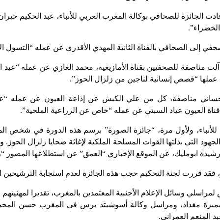
ت الجائزة للصحافي بوكالة المغرب العربي للأنباء، عبد الحكيم خيرا
 الخضراء”.
ي إلى الصحافي بالقناة الثانية المهدي الأقدري عن عمله “التسول ال
قد آلت مناصفة للصحفيين بقناة الأمازيغية، محمد الغازي عن عمله “عيد 
عملها “قصص إنسانية لناجين من زلزال الحوز”.
الحساني مناصفة، كل من علي الكبش عن إذاعة العيون عن عمله “عيد 
ناة العيون عياد السبتي عن عمله “خاص عن الزراعية الملحية”.
 للأنباء، ولأول مرة، “جائزة الصورة” برسم هذه الدورة في شخص ا
د التي بذلتها القوات المسلحة الملكية لإغاثة ضحايا زلزال الحوز. وف
يدة ابومليك، عن الموقع الإخباري “العمق” عن استطلاعها المصور “ز
ير، فقد قررت لجنة التحكيم حجب هذه الجائزة لعدم استجابة الترشيحين
لمراسلي وسائل الإعلام الأجنبية المعتمدين بالمغرب، تقديرا لمهنيتهم
يرة مغداد، ومراسل وكالة أسوشيتد برس في المغرب حسن المحمد
د المنعم العمراني.