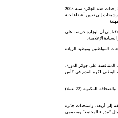
وأكد وزير الشباب والثقافة والتواصل، محمد مهدي بنسعيد، في كلمة بالمناسبة، أن الوزارة تبذل منذ إحداث هذه الجائزة سنة 2003
ترشيحات إلى تعيين أعضاء لجنة
هنية.
افتا إلى أن الوزارة حريصة على
سيادة الإعلامية.
ات المواطنين وتوطيد الريادة
 المتنافسة على جوائز الدورة،
ب الوطني لكرة القدم في كأس
وتوزعت الترشيحات للجائزة برسم هذه الدورة، على أصناف التلفزة (11 عملا) والإذاعة (14 عملا) والصحافة المكتوبة (22 عملا)
فة إلى أربعة، واستحداث جائزة
مثل “مدراء المجتمع” ومصممي