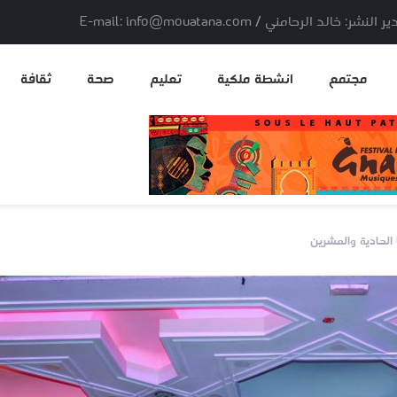
لد الرحامني / E-mail: info@mouatana.com
مجتمع
انشطة ملكية
تعليم
صحة
ثقافة
 الحادية والعشرين