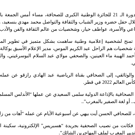
أعلنت لجنة تحكيم الدورة الـ 21 للجائزة الوطنية الكبرى للصحافة، مساء أمس
ل حفل حضره وزير الشباب والثقافة والتواصل محمد مهدي بنسعيد، ووزي
ماعي والأسرة، عواطف حيار، وشخصيات من عالم الثقافة والفن والأدب و
تي تمنح لشخصية إعلامية وطنية ساهمت بشكل متميز في تطوير الم
بعة شخصيات هم الراحل عبد الكريم الموس، مدير الإعلام الأسبق بوكالة ا
 أحمد الهيبة ماء العينين، والصحفي مولاي عبد السلام البوسرغيني، وا
ي.
والوثائقي، إلى الصحافي بقناة الرياضية عبد الهادي رازقو عن عمله
م 2022 في قطر.
 الصحافية بالإذاعة الدولية سلمى السعيدي عن عملها “الأندلس المسلمة
 أو لغة الصفير بالمغرب”..
، للصحافي الحسن أيت بيهي عن أسبوعية الأيام عن عمله “آهات من زلز
ية، فكانت من نصيب الصحفية بجريدة “هسبريس” الإلكترونية، سكينة
ر المغرب لملف المهاجرين الشائك”.