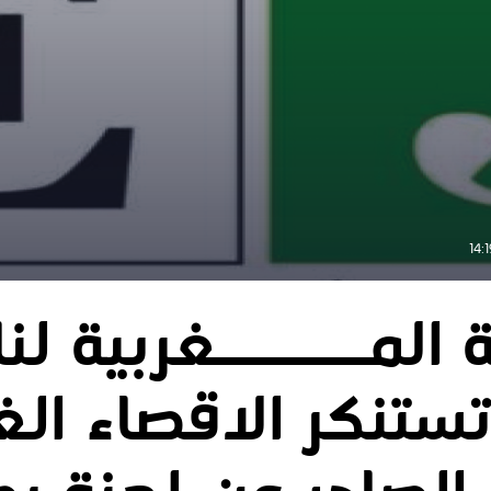
ة المــــــغربية ل
تنكر الاقصاء الغ