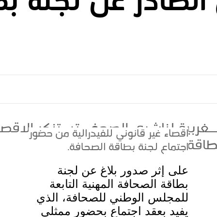
 الصادر عن لجنة ب
ـــغربية لناشري الصحف تستنكر الاقصاء
اقصاء غیر قانوني للفیدرالیة من حضور
طاقة الصحافة
اجتماع لجنة بطاقة الصحافة.
على إثر صدور بلاغ عن لجنة
بطاقة الصحافة المھنیة التابعة
للمجلس الوطني للصحافة،
الذي
یفید بعقد اجتماع بحضور ممثلي