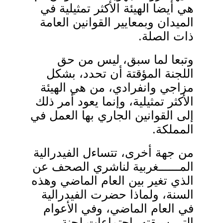
ھي أیضا الھیئة الأكثر تمثیلیة في
المیدان وبمعاییر القوانین العامة
ذات الصلة
.
وتبعا لما سبق، لیس من حق
اللجنة المؤقتة أن تحدد، بشكل
مزاجي وانفرادي، من ھي الھیئة
الأكثر تمثیلیة، وإنما یعود أمر ذلك
إلى القوانین الجاري بھا العمل في
المملكة
.
من جھة أخرى، تتساءل الفیدرالیة
المــــــغربیة لناشري الصحف عن
الذي تغیر بین العام الماضي وھذه
السنة، ولماذا حضرت الفیدرالیة
في العام الماضي، وفي الأعوام
التي سبقته، اجتماعات لجنة