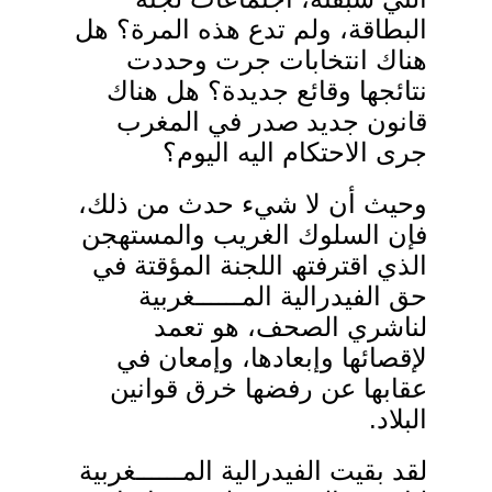
البطاقة، ولم تدع ھذه المرة؟ ھل
ھناك انتخابات جرت وحددت
نتائجھا وقائع جدیدة؟ ھل ھناك
قانون جدید صدر في المغرب
جرى الاحتكام الیه الیوم؟
وحیث أن لا شيء حدث من ذلك،
فإن السلوك الغریب والمستھجن
الذي اقترفتھ اللجنة المؤقتة في
حق الفیدرالیة المــــــغربیة
لناشري الصحف، ھو تعمد
لإقصائھا وإبعادھا، وإمعان في
عقابھا عن رفضھا خرق قوانین
البلاد
.
لقد بقیت الفیدرالیة المــــــغربیة