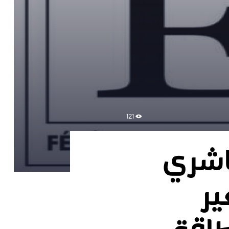
121
ناشري
ير