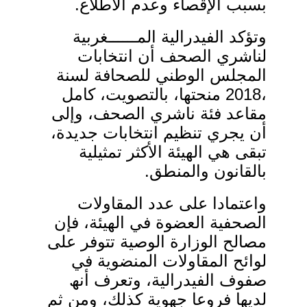
بسبب الإقصاء وعدم الاطلاع
.
وتؤكد الفیدرالیة المــــــغربیة
لناشري الصحف أن انتخابات
المجلس الوطني للصحافة لسنة
،2018 منحتھا، بالتصویت، كامل
مقاعد فئة ناشري الصحف، وإلى
أن یجري تنظیم انتخابات جدیدة،
تبقى ھي الھیئة الأكثر تمثیلیة
بالقانون والمنطق
.
واعتمادا على عدد المقاولات
الصحفیة العضوة في الھیئة، فإن
مصالح الوزارة الوصیة تتوفر على
لوائح المقاولات المنضویة في
صفوف الفیدرالیة، وتعرف أنھ
لدیھا فروعا جھویة كذلك، ومن ثم