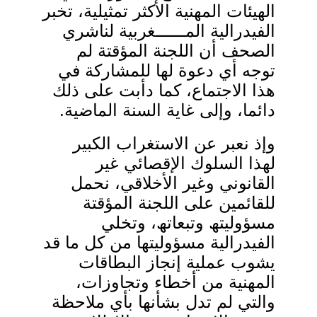
الھیئات المھنیة الأكثر تمثیلیة، تخبر
الفیدرالیة
المــــــغربیة لناشري
الصحف أن اللجنة المؤقتة لم
توج
ه
أي دعوة لھا للمشاركة في
ھذا الاجتماع، كما دأبت على ذلك
دائما، وإلى غایة السنة الماضیة
.
وإذ نعبر عن الاستغراب الكبیر
لھذا السلوك الإقصائي غیر
القانوني وغیر الأخلاقي، نحمل
للقائمین على اللجنة المؤقتة
مسؤولیتھ وتبعاتھ، وتخلي
الفیدرالیة مسؤولیتھا من كل ما قد
یشوب عملیة إنجاز البطاقات
المھنیة من أخطاء وتجاوزات،
والتي لم تدل بشأنھا بأي ملاحظة