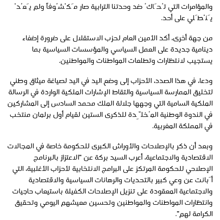
والمؤامرات التي تُحَاكُ ضد وحدتنا الترابية صار مَكْشُوفاً ولم يَعُدْ
يَنْطَلي على أحد.
من جهة أخرى، أكد الأمين العام لحزب الاستقلال على ضرورة إضفاء
دينامية جديدة على العمل السياسي والمؤسسات السياسية بما
يستجيب لانتظارات وتطلعات المواطنات والمواطنين.
ودعا، في هذا الصدد، الأحزاب إلى وضع اليد في اليد لصياغة ميثاق وطني
لتخليق الممارسة السياسية والتقاط الإشارات الملكية الواردة في الرسالة
الملكية السامية التي وجهها جلالة الملك محمد السادس إلى المشاركين
في الندوة الوطنية المُخلِّدة للذكرى الستين لقيام أول برلمان منتخب
في المملكة المغربية.
وبعد أن ذكر بالإصلاحات والأوراش الكبرى للحكومة خاصة في المجالات
الاقتصادية والاجتماعية، أعرب السيد بركة عن “الاعتزاز بالبرنامج
الإصلاحي للحكومة المرتكز على البرامج الانتخابية لأحزاب الأغلبية، التي
أَبانت عن وعي كبير بالتحديات والرهانات السياسية والاقتصادية
والاجتماعية المعقودة على تنزيل الإصلاحات الكفيلة باستيعاب حاجيات
وانتظارات المواطنات والمواطنين وتحسين معيشهم اليومي وتحقيق
الكرامة لهم”.