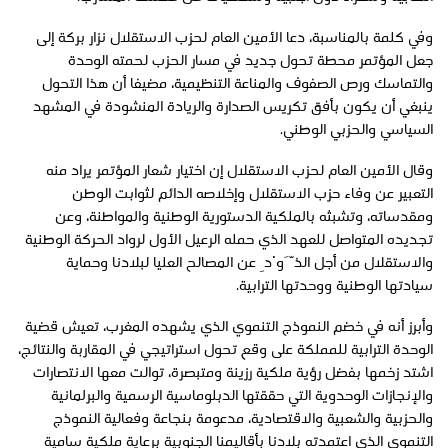
وفي كلمة بالمناسبة، دعا الأمين العام لحزب الاستقلال نزار بركة إلى
جعل المؤتمر محطة تحول جديد في مسار الحزب لحمته الوحدة
والتماسك ورص الصفوف والمناعة التنظيمية، مضيفا أن هذا التحول
ينبغي أن يكون بأفق تكريس الصدارة والريادة المنشودة في المشهد
السياسي والحزبي الوطني.
وقال الأمين العام لحزب الاستقلال إن اختيار شعار المؤتمر يراد منه
التعبير عن وفاء حزب الاستقلال وإخلاصه الدائم لثوابت الوطن
ومقدساته، وتشبثه بالملكية الدستورية الوطنية والمواطنة، وعن
تجديده المتواصل للعهد الذي حمله الرعيل الأول لرواد الحركة الوطنية
والاستقلال من أجل الذَّوْدِ عن المصالح العليا لبلادنا وحماية
سيادتها الوطنية ووحدتها الترابية.
وأبرز أنه في خضم النموذج التنموي الذي يشهده المغرب، تعيش قضية
الوحدة الترابية للمملكة على وقع تحول استراتيجي في المقاربة والنتائج،
اشتد زخمها بفضل رؤية ملكية رزينة ومتبصرة، توالت معها الانتصارات
والإنجازات الوحدوية التي حققتها الدبلوماسية الرسمية والبرلمانية
والحزبية والشعبية والاقتصادية، مدعومة بنجاعة وفعالية النموذج
التنموي الذي اعتمدته بلادنا بأقاليمنا الجنوبية برعاية ملكية سامية