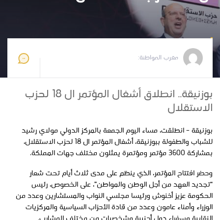
مغرب المواطنة
2024-04-27 13:15:00
مغرب المواطنة:
بوزنيقة.. انطلاق أشغال المؤتمر ال 18 لحزب
الاستقلال
بوزنيقة – انطلقت، مساء اليوم الجمعة بالمركز الدولي مولاي رشيد
للشباب والطفولة ببوزنيقة، أشغال المؤتمر ال 18 لحزب الاستقلال،
بمشاركة 3600 مؤتمر ومؤتمرة يمثلون مختلف جهات المملكة.
وحضر افتتاح المؤتمر، الذي ينظم على مدى ثلاث أيام تحت شعار
“تجديد العهد من أجل الوطن والمواطن”، على الخصوص، رئيس
الحكومة عزيز أخنوش ورئيسا مجلسي النواب والمستشارين وعدد من
الوزراء وأمناء عامون وعدد من قادة الأحزاب السياسية والمركزيات
النقابية وسفراء دول أجنبية وشخصيات من مختلف المشارب.