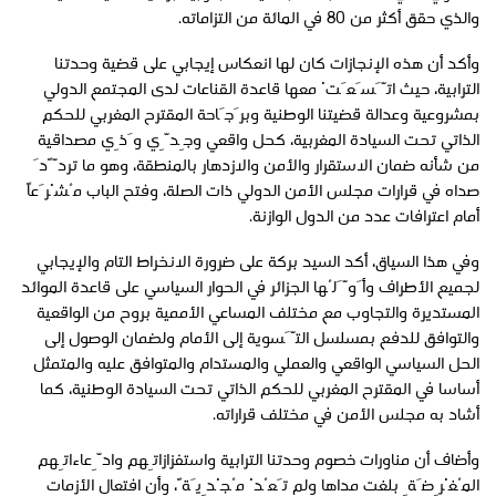
والذي حقق أكثر من 80 في المائة من التزاماته.
وأكد أن هذه الإنجازات كان لها انعكاس إيجابي على قضية وحدتنا
الترابية، حيث اتَّسَعَتْ معها قاعدة القناعات لدى المجتمع الدولي
بمشروعية وعدالة قضيتنا الوطنية وبرَجَاحة المقترح المغربي للحكم
الذاتي تحت السيادة المغربية، كحل واقعي وجِدِّي وَذِي مصداقية
من شأنه ضمان الاستقرار والأمن والازدهار بالمنطقة، وهو ما تردًّدَ
صداه في قرارات مجلس الأمن الدولي ذات الصلة، وفتح الباب مُشْرَعاً
أمام اعترافات عدد من الدول الوازنة.
وفي هذا السياق، أكد السيد بركة على ضرورة الانخراط التام والإيجابي
لجميع الأطراف وأَوَّلُها الجزائر في الحوار السياسي على قاعدة الموائد
المستديرة والتجاوب مع مختلف المساعي الأممية بروح من الواقعية
والتوافق للدفع بمسلسل التَّسوية إلى الأمام ولضمان الوصول إلى
الحل السياسي الواقعي والعملي والمستدام والمتوافق عليه والمتمثل
أساسا في المقترح المغربي للحكم الذاتي تحت السيادة الوطنية، كما
أشاد به مجلس الأمن في مختلف قراراته.
وأضاف أن مناورات خصوم وحدتنا الترابية واستفزازاتِهم وادِّعاءاتِهم
المُغْرِضَةِ بلغت مداها ولم تَعُدْ مُجْدِيَةً، وأن افتعال الأزمات