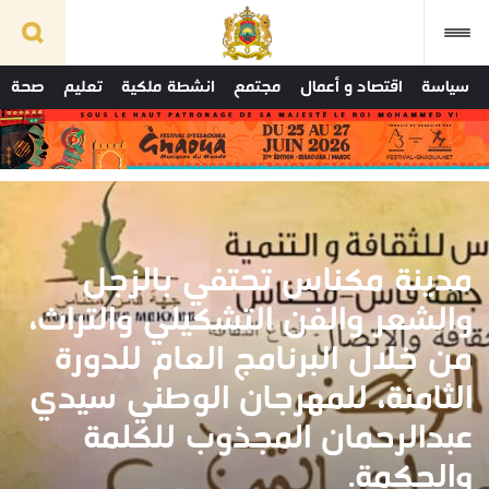
سياسة
اقتصاد و أعمال
مجتمع
انشطة ملكية
تعليم
صحة
مدينة مكناس تحتفي بالزجل
والشعر والفن التشكيلي والتراث،
من خلال البرنامج العام للدورة
الثامنة، للمهرجان الوطني سيدي
عبدالرحمان المجذوب للكلمة
والحكمة.