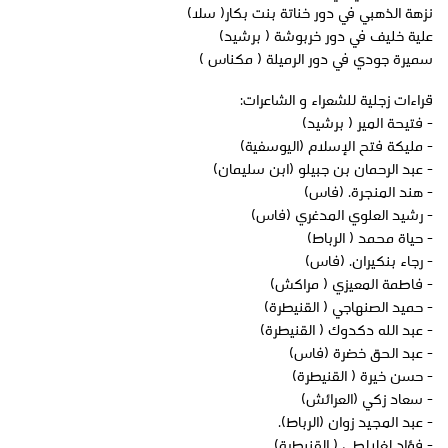
نزهة الذهبي في دور خناتة بنت بكار( سلا)
علية خليف في دور خربوشة ( برشيد)
سميرة جودي في دور الرميلة ( مكناس )
قراءات زجلية للشعراء و الشاعرات:
- فتيحة المير ( برشيد)
- مليكة فتح الإسلام (اليوسفية)
- عبد الرحمان بن جبيلو (ابن سليمان)
- هند المنجرة. (فاس)
- رشيد العلوي المدغري (فاس)
- حياة محمد ( الرباط)
- رجاء بنكيران. (فاس)
- فاطمة المعيزي ( مراكش)
- حميد الصنهاجي ( القنيطرة)
- عبد الله دكدوك ( القنيطرة)
- عبد الحق خضرة (فاس)
- حسن خيرة ( القنيطرة)
- سعاد زكي (العرائش)
- عبد المجيد زوان (الرباط).
- فؤاد لغلالطي ( القنيطرة)