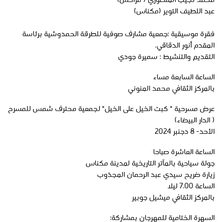
محمد نجيب المنصوري ( مراكش)
عبد اللطيف التوير (مكناس)
فقرة موسيقية :جمعية مشارف صوفية للطرقة الحمدوشية برئاسة
المقدم أنور الدقاقي.
التقديم والتنشيط : سميرة جودي
الساعة السابعة مساء
بالمركز الثقافي محمد المنوني
عرض مسرحية " كبت الخيل على الخيل" لجمعية محترف شمس للمسرح
( الدار البيضاء)
الأحد- 8 دجنبر 2024
الساعة العاشرة صباحا
جولة سياحية بالمآتر التاريخية لمدينة مكناس
زيارة ضريح سيدي عبد الرحمان المجذوب
الساعة 7.00 ليلا
بالمركز الثقافي ميشيل جوبير
السهرة الختامية للمهرجان بمشاركة: