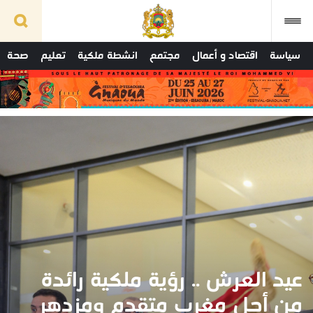
سياسة
اقتصاد و أعمال
مجتمع
انشطة ملكية
تعليم
صحة
عيد العرش .. رؤية ملكية رائدة
من أجل مغرب متقدم ومزدهر