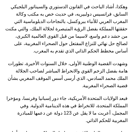
وهكذا، أشاد الباحث في القانون الدستوري والسيناتور البلجيكي
السابق، فرانسيس دولبيريه، في حديث خص به مكتب وكالة
المغرب العربي للأنباء ببروكسل، بالنجاحات الدبلوماسية التي
حققتها المملكة بفضل الرؤية المتبصرة لجلالة الملك، والتي مكنت
من حشد دعم واسع، لاسيما من قبل القوى العالمية الكبرى،
لصالح حل نهائي للنزاع المفتعل حول الصحراء المغربية، على
.
أساس مخطط الحكم الذاتي الذي تقدم به المغرب
وشهدت القضية الوطنية الأولى، خلال السنوات الأخيرة، تطورات
هامة بفضل الزخم القوي والانخراط المباشر لصاحب الجلالة
الملك محمد السادس، الذي أرسى أسس الموقف المغربي بشأن
.
قضية الصحراء المغربية
فبعد الولايات المتحدة الأمريكية، جاء دور إسبانيا وفرنسا، ومؤخرا
المملكة المتحدة، للانخراط في هذه الدينامية الدولية. وفي
المجمل، أعربت ما لا يقل عن 123 دولة عن دعمها للمبادرة
.
المغربية للحكم الذاتي