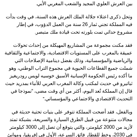
.
بين العرش العلوي المجيد والشعب المغربي الأبي
وتحل ذكرى اعتلاء جلالة الملك العرش هذه السنة، في وقت بدأت
فيه المملكة تجني ثمار 26 سنة من العمل الدؤوب، في إطار
.
مشروع حداثي تمت بلورته تحت قيادة ملك متبصر
فقد مكنت مجموعة من المشاريع المهيكلة من إحداث تحولات
عميقة بالمغرب على المستويات الاقتصادية، والاجتماعية والثقافية
والرياضية والمؤسساتية، وذلك بفضل دينامية الإصلاحات التي
شملت جميع القطاعات الحيوية في مجموع التراب الوطني، وهو
ما أكده رئيس الحكومة الإسبانية الأسبق خوسيه لويس رودريغيز
ثباتيرو في حديث لمكتب وكالة المغرب العربي للأنباء بمدريد حيث
قال إن المملكة تُعد اليوم، أكثر من أي وقت مضى، “نموذجا في
”.
التحديث الاقتصادي والاجتماعي والمؤسساتي
وبالفعل، فقد أضحت المملكة تتوفر على بنيات تحتية حديثة في
مجالات متنوعة من قبيل الطرق السيارة والسريعة، بشبكة تمتد
لأزيد من 2000 كيلومتر، والتي يتوقع أن تصل إلى 3000 كيلومتر
في 2030، وخط للقطار فائق السرعة، الأول في إفريقيا، وموانئ