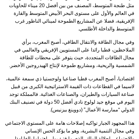
مثل طنجة المتوسط، المصنف من بين أفضل 20 ميناء للحاويات
في العالم والأول على مستوى البحر الأبيض المتوسط والقارة
الإفريقية، فضلا عن المشاريع الطموحة لمينائي الناظور غرب
.
المتوسط والداخلة الأطلسي
وفي مجال الطاقة والانتقال الطاقي، أصبح المغرب، برأي
الملاحظين، قطبا رائدا على المستويين الإفريقي والعالمي في
مجال الطاقات المتجددة، حيث يتوفر على محطات للطاقة
.
الشمسية والريحية، ومشاريع طموحة لإنتاج الهيدروجين الأخضر
اقتصاديا، أصبح المغرب قطبا صناعيا ولوجستيا ذي سمعة عالمية،
لاسيما في القطاعات ذات القيمة الاستراتيجية الكبرى من قبيل
صناعة السيارات والطيران، والصناعات الغذائية. فالمملكة توجد
اليوم في موقع جيد لولوج نادي أفضل 50 دولة في تصنيف البنك
.
الدولي “ممارسة الأعمال” (دووينغ بيزنيس)
هذا المجهود الجبار تواكبه إصلاحات هامة على المستوى الاجتماعي
وفي مجال التنمية البشرية، وهو ما يؤكد الحس الإنساني
والاجتماعي لجلالة الملك، الذي ما فتئ يولي اهتماما بالغا لهذا