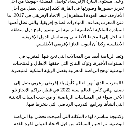
وعلى مستوى القارة الإفريقية، تواصل المملكة جهودها من أجل
تعزيز حضورها وصورتها في القارة، كبلد إفريقي يعمل من أجل
الأفارقة. فبعد العودة المظفرة إلى الاتحاد الإفريقي في 2017، ما
فتئ المغرب يضاعف المبادرات لصالح إفريقيا، والتي تظل أهمها
المبادرة الملكية الأطلسية الرامية إلى تيسير ولوج دول منطقة
الساحل إلى المحيط الأطلسي ومسلسل الدول الإفريقية
.
الأطلسية وكذا أن أنبوب الغاز الإفريقي الأطلسي
وتعد الرياضة أيضا من المجالات التي نجح فيها المغرب في
السنوات الأخيرة. وتؤكد النتائج التي حققها الأبطال والمنتخبات
.
الوطنية توهج الرياضة المغربية بفضل الرؤية الملكية المتبصرة
فالمغرب، الذي أبهر العالم كأول بلد إفريقي وعربي يصل إلى
نصف نهائي كأس العالم سنة 2022 في قطر، يراكم الإنجاز تلو
الآخر، سواء في المسابقات الرياضية أو من حيث البنيات التحتية
.
التي أنشأها وبرامج التدريب الرياضي التي ينخرط فيها
وكنتيجة مباشرة لهذه المكانة التي أصبحت تحظى بها الرياضة
الوطنية، تم اختيار المملكة من قبل الاتحاد الدولي لكرة القدم