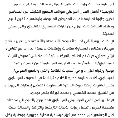
(عيساوة مقامات وإيقاعات عالمية)، وبالمنصة الدولية (باب منصور
التاريخية) أشعل الفنان أمير علي هواتف الحضور الكثيف من الجماهير
الذين جاؤوا لمتابعة فقرات المهرجان المتنوعة، وأبقاهم واقفين لتتبع
وصلاته الغنائية ذات المزج بين التراث العيساوي التقليدي والموسيقى
الحديثة.
في ذات اليوم الثاني (صباحا) تنوعت الأنشطة والأمكنة من تمرير برنامج
مهرجان مكناس (عيساوة مقامات وإيقاعات عالمية)، بين ما هو ثقافي/
تراثي صوفي، حيث تم افتتاح بالمركب الأوقاف مكناس" معرض التراث
العيساوي/ الصوفية/ متحف الطريقة العيساوية" من تنسيق رشيد
بوجيا، وإكرام اعزي... و في أمسيات الثقافة والفن والتصور الصوفي/
العيساوي، كانت متابعة مدارج الكلام (قراءات) في التصوف العيساوي
بقصر الياقوت، وكذا بيوت الذاكرة العيساوية / تقديم إصدارات المهرجان،
من تنسيق محمد الخمسي ومحمد البركة بقصر ديدي.
فيما البرنامج الفني الموسيقي العيساوي فقد توزع بالتنوع في محطات
متعددة للعرض، تحمل رمزية الأصالة التاريخية والتراثية والحداثة، حيث
كان الجماهير على موعد مع فرق عيساوية محلية وجهوية ووطنية بكل