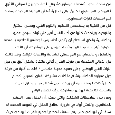
من ساحة لاكورا (منصة تاعيساويت)، وفي فضاء صهريج السواني الأثري
( الموكب العيساوي الكبير/ ليالي الحال)، أما في المدينة الجديدة بساحة
نيم (منصات التراث العيساوي).
كل من التقينا به يستحسن التنظيم والتنوع الفني، وحسن الاختيار
والتوجيه، ويتحدث كثيرا عن أداء الفنان أمير علي (ولد سيدي عمرو
بمكناس)، والذي استطاع أن يُلهب أحاسيس الجماهير الحاضرة بالمنصة
الدولية (باب منصور التاريخية)، بتحفيزهم على المشاركة في الأداء
والتفاعل والاندماج مع الموسيقى الشبابية والأصالة التراثية. وقد كانت
جل الأغاني المقدمة من طرف الفنان، أغاني منتقاة بشكل أنيق من جيل
التراث الفني الوطني وعلى صعيد مدينة مكناس ( كلمات أغنية من فرقة
جيل عمراوة المكناسية). فيما كانت مشاركة الفنان المغربي (عصام
كمال) ذات قيمة نوعية في زيادة حجم شد الجمهور وخلق الحياة
بالساحة التاريخية الهديم بمشاركة عزف الكمان الرائع .
ومن بين الملاحظات الشكلية، والتي يمكن أن تدخل بعين الاعتبار
للمنظمين، وتتمثل أولا في ضرورة انطلاق الحفل في الموعد المحدد له
سلفا في البرنامج، حتى يتم استفاء الحضور لجميع فقرات البرنامج، حيث