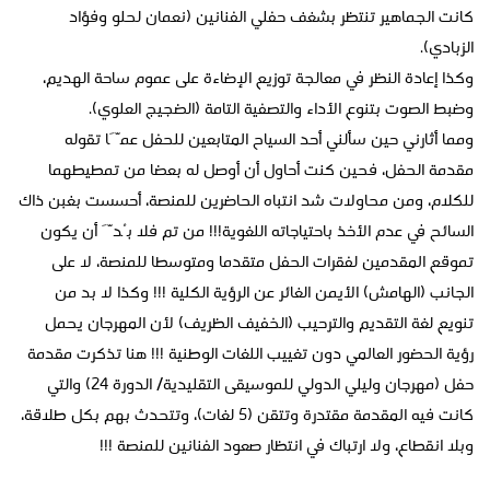
كانت الجماهير تنتظر بشغف حفلي الفنانين (نعمان لحلو وفؤاد
الزبادي).
وكذا إعادة النظر في معالجة توزيع الإضاءة على عموم ساحة الهديم،
وضبط الصوت بتنوع الأداء والتصفية التامة (الضجيج العلوي).
ومما أثارني حين سألني أحد السياح المتابعين للحفل عمَّا تقوله
مقدمة الحفل، فحين كنت أحاول أن أوصل له بعضا من تمطيطهما
للكلام، ومن محاولات شد انتباه الحاضرين للمنصة، أحسست بغبن ذاك
السائح في عدم الأخذ باحتياجاته اللغوية!!! من تم فلا بُدَّ أن يكون
تموقع المقدمين لفقرات الحفل متقدما ومتوسطا للمنصة، لا على
الجانب (الهامش) الأيمن الغائر عن الرؤية الكلية !!! وكذا لا بد من
تنويع لغة التقديم والترحيب (الخفيف الظريف) لأن المهرجان يحمل
رؤية الحضور العالمي دون تغييب اللغات الوطنية !!! هنا تذكرت مقدمة
حفل (مهرجان وليلي الدولي للموسيقى التقليدية/ الدورة 24) والتي
كانت فيه المقدمة مقتدرة وتتقن (5 لغات)، وتتحدث بهم بكل طلاقة،
وبلا انقطاع، ولا ارتباك في انتظار صعود الفنانين للمنصة !!!