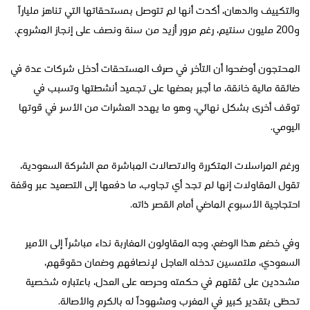
والتكييف والدهان، أكدت أنها لم تتوصل بمستحقاتها التي تناهز ملياراً
و200 مليون سنتيم، رغم مرور أزيد من سنة ونصف على إنجاز المشروع.
المحتجون أوضحوا أن التأخر في صرف المستحقات أدخل شركات عدة في
ضائقة مالية خانقة، ما أجبر بعضها على تجميد أنشطتها وتسبب في
توقف أخرى بشكل نهائي، وهو ما يهدد العشرات من الأسر في قوتها
اليومي.
ورغم المراسلات المتكررة والاتصالات المباشرة مع الشركة السعودية،
تقول المقاولات إنها لم تجد أي تجاوب، ما دفعها إلى التصعيد عبر وقفة
احتجاجية الأسبوع الماضي أمام القصر ذاته.
وفي خضم هذا الوضع، وجه المقاولون المغاربة نداء مباشراً إلى الأمير
السعودي، ملتمسين تدخله العاجل لإنصافهم وضمان حقوقهم،
مشددين على ثقتهم في حكمته وحرصه على العدل، باعتباره شخصية
تحظى بتقدير كبير في المغرب ومشهوداً له بالكرم والأصالة.