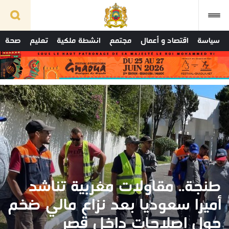
سياسة
اقتصاد و أعمال
مجتمع
انشطة ملكية
تعليم
صحة
طنجة.. مقاولات مغربية تناشد
أميرا سعوديا بعد نزاع مالي ضخم
حول إصلاحات داخل قصر