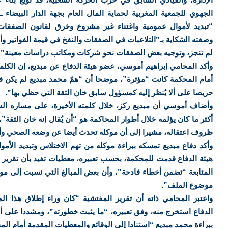
الجهوي للجمعية المغربية لحماية المال العام بجهة الدار البيضا
“تبديد لأموال عمومية واغتناء غير مشروع وخرق لقانون الصفقات
وصفته الشكاية بـ”التلاعبات في الصفقات والنفخ في قيمة الفواتير 
لم تنجز، وتوجيه بعض الصفقات نحو شركات ومكاتب دراسات معينة”.
وأكد المحامي إبراهيم أموسي، عضو هيئة الدفاع عن مبديع، إن الكلمة 
أمام المحكمة كانت “مؤثرة”، موضحا أن “همّ محمد مبديع لم يكن فق
حريصا على ألا يُنظر إليه كمسؤول سابق خان الثقة التي حظي بها”.
وأضاف أموسي أن مبديع ركز، خلال كلمته الأخيرة، على مساره السي
أكثر ما كان يؤلمه خلال أطوار المحاكمة هو “أن يُقال إنه خان الثقة”، 
ظروف اعتقاله، مشيرا إلى أن موكله تحدث أيضا عن وضعه الصحي وأوض
وأكد دفاع مبديع تمسكه ببراءة موكله من تهم الاختلاس وتبديد الأمو
هيئة الدفاع قدمت للمحكمة، بحسب تعبيره، معطيات تفيد بأن تقرير 
المتابعة “تضمن أخطاء فادحة”، وأن بعض المبالغ التي نسبت إلى موك
موضوع الملف”.
واعتبر المحامي ذاته أن تقرير المفتشية “كان وراء إطلاق هذا ال
الدفاع استخرج منه، وفق تعبيره، “ما يثبت خطورته”، ومشددا على أن
ببراءة محمد مبديع “استنادا إلى الوقائع والمعطيات المقدمة أمام الم