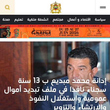
سياسة
اقتصاد و أعمال
مجتمع
انشطة ملكية
تعليم
صحة
إدانة محمد مبديع ب 13 سنة
سجناء نافذا في ملف تبديد أموال
عمومية واستغلال النفوذ
والارتشاء والتزوير