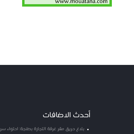
أحدث الاضافات
بلاغ حريق مقر غرفة التجارة بطنجة: احتواء س