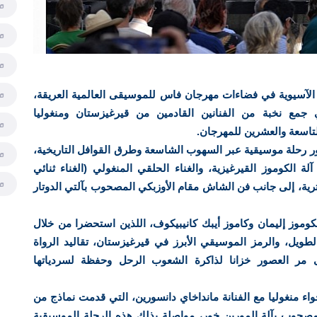
م
م
م
م
 الآسيوية في فضاءات مهرجان فاس للموسيقى العالمية العريقة،
جمع نخبة من الفنانين القادمين من قيرغيزستان ومنغوليا
م
لتاسعة والعشرين للمهرجان.
ور رحلة موسيقية عبر السهوب الشاسعة وطرق القوافل التاريخية،
م
 الكوموز القيرغيزية، والغناء الحلقي المنغولي (الغناء ثنائي
م
ترية، إلى جانب فن الشاش مقام الأوزبكي المصحوب بآلتي الدوتار
 الكوموز إليمان وكاموز أيبك كانيبيكوف، اللذين استحضرا من خلال
الطويل، والرمز الموسيقي الأبرز في قيرغيزستان، تقاليد الرواة
 مر العصور خزانا لذاكرة الشعوب الرحل وحفظة لسردياتها
واء منغوليا مع الفنانة مانداخاي دانسورين، التي قدمت نماذج من
المصحوب بآلة المورين خور، مواصلة بذلك هذه الرحلة الموسيقية