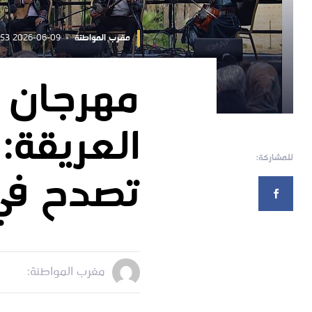
مغرب المواطنة
2026-06-09 09:52:53
مهرجان 
العريقة:
للمشاركة:
تصدح في 
مغرب المواطنة: