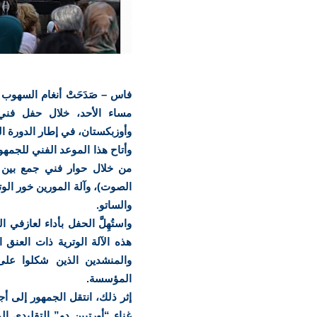
فاس – صَدَحَتْ أنغام السهوب
مساء الأحد، خلال حفل فني 
وأوزبكستان، في إطار الدورة ا
وأتاح هذا الموعد الفني للجمه
من خلال حوار فني جمع بين آلة
الصوت)، وآلة المورين خور الو
والساتو.
واستُهِلَّ الحفل بأداء لعازفي
هذه الآلة الوترية ذات العنق 
والمنشدين الذين شكلوا على
المؤسسة.
إثر ذلك، انتقل الجمهور إلى أج
غناء “أورتيين دو” التقليدي 