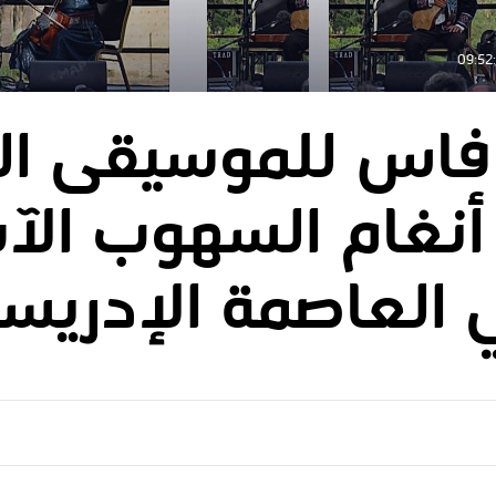
فاس للموسيقى الع
 أنغام السهوب الآ
العاصمة الإدريسي