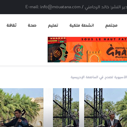
لد الرحامني / E-mail: info@mouatana.com
مجتمع
انشطة ملكية
تعليم
صحة
ثقافة
لآسيوية تصدح في العاصمة الإدريسية