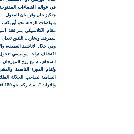
في عوالم الفضاءات المفتوحة 
جنكيز خان وفرسان المغول.
وتواصلت الرحلة نحو أوزبكست
مقام الكلاسيكي بمرافقة آلت
سمرقند وبخارى، اللتين تعدان 
ومن خلال الأناشيد العميقة، وال
اكتشاف تراث موسيقي تتحول ف
انسجام تام مع روح المهرجان الق
وتُقام الدورة التاسعة والع
السامية لصاحب الجلالة الم
والتراث”، بمشاركة نحو 160 فنانا من مختلف أنحاء العالم، يُقدمون 18 عرضا فنيا متنوعا.