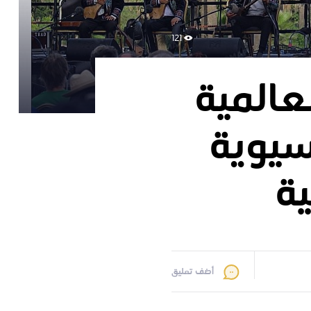
121
المية
سيوية
ة
أضف تعليق