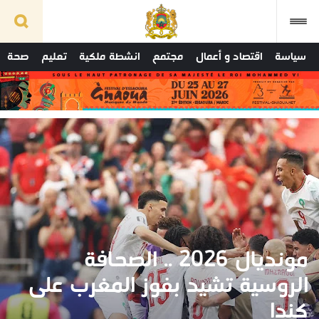
سياسة
اقتصاد و أعمال
مجتمع
انشطة ملكية
تعليم
صحة
مونديال 2026 .. الصحافة
الروسية تشيد بفوز المغرب على
كندا