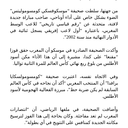
من جهتها، سلطت صحيفة “موسكوفسكي كومسوموليتس”
الضوء بشكل خاص على أداء أوناحي، صاحب مباراة جديدة
لافتة، متحدثة عن “رقم قياسي تاريخي” للاعب الوسط
المغربي، باعتباره “أول لاعب إفريقي يسجل ثنائية في
الأدوار النهائية منذ سنة 2002”.
وأكدت الصحيفة الصادرة في موسكو أن المغرب حقق فوزا
“مقنعا” على كندا، مشيرة إلى أن هذا الأداء مكن أسود
الأطلس من بلوغ ربع نهائي كأس العالم للمرة الثانية تواليا.
وفي الاتجاه نفسه، اعتبرت صحيفة “كومسومولسكايا
برافدا” أن المنتخب المغربي “أكد أن نجاحه في كأس العالم
السابقة لم يكن ضربة حظ”، مبرزة الفعالية الهجومية لأسود
الأطلس.
وأضافت الصحيفة، في ملفها الرياضي، أن “انتصارات
المغرب لم تعد مفاجئة. وكان بحاجة إلى هذا الفوز لترسيخ
مكانته الجديدة كمنافس على التتويج في أي بطولة”.