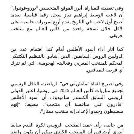
وفي تغطيته للمباراة، أبرز الموقع المتخصص “يورو-فوتبول”
أن لاعب الوسط إبراهيم دياز سجل رقما قياسيا، بعدما
أصبح أول لاعب في التاريخ يقدم أربع تمريرات حاسمة على
الأقل خلال نسخة واحدة من كأس العالم مع منتخب
إفريقي.
كما أثار أداء أسود الأطلس أمام كندا اهتمام عدد من
الدوليين الروس السابقين، الذين أشادوا بالتنظيم التكتيكي
المحكم للمنتخب المغربي وفعاليته الهجومية، التي لم تترك
أي فرصة للمنافس.
وفي تصريح لقناة “ماتش تي في” الرياضية، الناقل الرسمي
لجميع مباريات كأس العالم 2026 في روسيا، اعتبر الدولي
الروسي السابق ألكسندر ساميدوف أن أسود الأطلس
“قادرون على منافسة أي منتخب”، مضيفا: “إنهم
منضبطون وجيدو الإعداد. إنه منتخب ممتاز”.
من جانبه، رأى عميد المنتخب الروسي لكرة القدم سابقا
أندري أرشافين أن المنتخب الكندي يمكن أن يكون راضيا