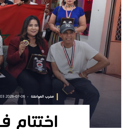
مغرب المواطنة
2026-07-06 11:38:03
اختتام فع