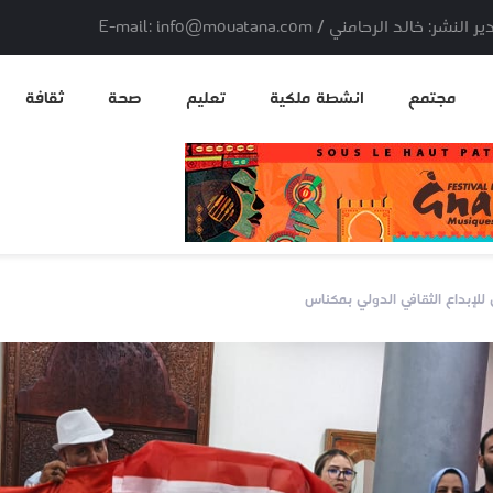
لد الرحامني / E-mail: info@mouatana.com
مجتمع
انشطة ملكية
تعليم
صحة
ثقافة
 للإبداع الثقافي الدولي بمكناس