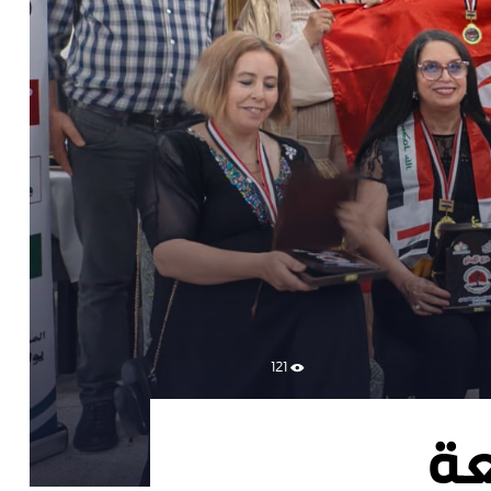
121
عة