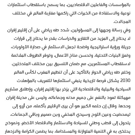
بالمؤسسات والفاعلين الاقتصاديين، بما يسمح باستقطاب استثمارات
نوعية والاستفادة من الخبرات التي راكمها مغاربة العالم في مختلف
المجالات.
وفي رسالة وجهها إلى المسؤولين، شدد طه رياضي على أن إقليم إفران
لا يحتاج إلى المزيد من التقارير والدراسات بقدر ما يحتاج إلى قرارات
جريئة ورؤية استراتيجية واضحة تجعل الاستثمار في صدارة الأولويات،
وتعزز البنيات التحتية، وتحسن مناخ الأعمال، وتوفر الظروف الملائمة
لاستقطاب المستثمرين، مع ضمان التنسيق بين مختلف المتدخلين.
وختم طه رياضي الحوار بالتأكيد على أن تنظيم المغرب لكأس العالم
2030 يشكل فرصة تاريخية ينبغي استثمارها للتعريف بالمؤهلات
السياحية والبيئية والاقتصادية التي يزخر بها إقليم إفران، وإطلاق مشاريع
مهيكلة تعود بالنفع على جميع مدنه وجماعاته، وليس على مدينة إفران
وحدها. وقال إن حلمه الكبير هو أن يرى الإقليم بأكمله، من أزرو إلى
تيمحضيت وعين اللوح وسيدي المخفي وبن صميم وباقي الجماعات،
يتحول إلى قطب وطني للسياحة والاستثمار والاقتصاد الأخضر، ونموذج
يحتذى به في التنمية المتوازنة والمستدامة، بما يضمن الكرامة والازدهار