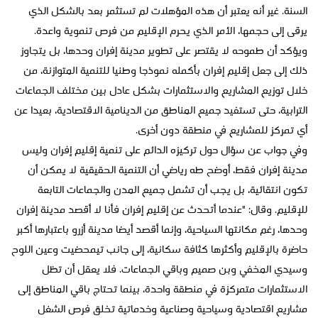
السنة. غير أنه يعتبر أن هذه المؤهلات لم تستثمر بعد بالشكل الذي
يرقى إلى حجمها، الأمر الذي يحرم الإقليم من فرص تنموية واعدة.
ويؤكد أن طموحه لا يقتصر على تطوير مدينة إفران وحدها، بل يتجاوز
ذلك إلى جعل إقليم إفران بأكمله نموذجا وطنيا للتنمية المتوازنة، من
خلال توزيع المشاريع والاستثمارات بشكل عادل بين مختلف الجماعات
الترابية، حتى تستفيد جميع المناطق من الدينامية الاقتصادية، بعيدا عن
أي تمركز للمشاريع في منطقة دون أخرى.
وفي جواب عن سؤال حول تركيزه الدائم على تنمية إقليم إفران وليس
مدينة إفران فقط، أوضح طه رياضي أن التنمية الحقيقية لا يمكن أن
تكون انتقائية، بل يجب أن تشمل جميع المدن والجماعات التابعة
للإقليم. وقال: "عندما أتحدث عن إقليم إفران فأنا لا أقصد مدينة إفران
وحدها، رغم مكانتها السياحية، وإنما أقصد أيضا مدينة أزرو باعتبارها أكبر
حاضرة بالإقليم وأكثرها كثافة سكانية، إلى جانب تيمحضيت وعين اللوح
وسيدي المخفي وبن صميم وباقي الجماعات. فلا يعقل أن تظل
الاستثمارات متمركزة في منطقة واحدة، بينما تحتاج باقي المناطق إلى
مشاريع اقتصادية وسياحية وصناعية وخدماتية تخلق فرص الشغل