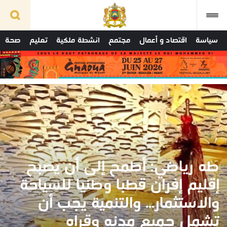
سياسة
اقتصاد و أعمال
مجتمع
انشطة ملكية
تعليم
صحة
طه رياضي: أطمح إلى أن يصبح
إقليم إفران قطبا وطنيا للسياحة
والاستثمار... والتنمية يجب أن
تشمل جميع مدنه وقراه