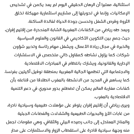
استثنائية، معتبرا أن الرهان الحقيقي اليوم لم يعد يكمن في تشخيص
الإمكانيات، وإنما في تحويلها إلى مشاريع استثمارية مهيكلة تخلق
الثروة وفرص الشغل وتحسن جودة الحياة لفائدة الساكنة.
ويعد طه رياضي من الكفاءات المغربية الشابة المنحدرة من إقليم إفران،
حيث جمع بين التكوين الأكاديمي في القانون والعلوم السياسية
والخبرة في مجال ريادة الأعمال. ويشغل مهام رئاسة وتدبير شؤون
شركات كما يزاول نشاطه كمقاول ذاتي متخصص في الاستشارات
الإدارية والقانونية، ويشارك بانتظام في المبادرات الاقتصادية
والاجتماعية التي تنظمها الجالية المغربية بمنطقة نوفيل أكيتين بفرنسا،
كما يساهم في العديد من الانشطة بالمغرب انطلاقا من قناعته بأن
كفاءات مغاربة العالم يمكن أن تضطلع بدور محوري في دعم التنمية
الاقتصادية بالمغرب.
ويرى رياضي أن إقليم إفران يتوفر على مؤهلات طبيعية وسياحية نادرة،
من غابات الأرز والبحيرات الطبيعية والشلالات والفضاءات الجبلية
والمناخ المعتدل، إلى جانب رصيده البيئي والثقافي، وهي مقومات تجعل
منه وجهة سياحية قادرة على استقطاب الزوار والاستثمارات على مدار