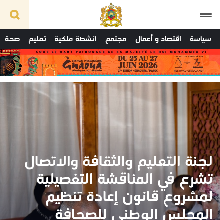
سياسة
اقتصاد و أعمال
مجتمع
انشطة ملكية
تعليم
صحة
لجنة التعليم والثقافة والاتصال
تشرع في المناقشة التفصيلية
لمشروع قانون إعادة تنظيم
المجلس الوطني للصحافة