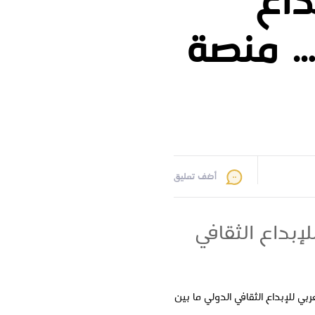
داع
… منصة
أضف تعليق
إبداع الثقافي
بي للإبداع الثقافي الدولي ما بين