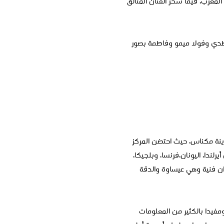
المغرب، فيما سحر الفنان المتألق
ونطدي وفولا ميمو وفاطمة بصور
ينة مكناس، حيث احتضن المركز
ندا، اليونان،فرنسا، وبلجيكا،
ان فنية وهي عيساوة والدقة
ومفيدا بالكثير من المعلومات