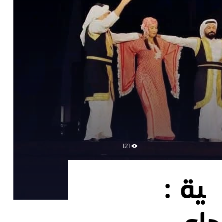
121
ية :