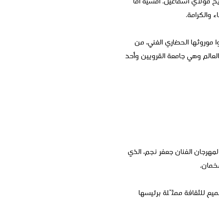
يح مولاي اسماعيل. أمسية أما
 والكرامة.
ا موروثها الحضاري الغني، من
لعالم وهي جامعة القرويين وأحد
مهرجان الفنان جعفر نجم، الذي
شخمان.
ع للثقافة ممثّلة برئيسها