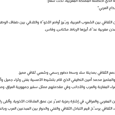
داع العربي”
 الثقافي بين الشعوب العربية، ويُبرز أواصر الأخوّة والتلاقي بين ضفاف الوط
 مغربية عدّة، أبرزها الرباط، مكناس، وفاس.
جمع الثقافي بمدينة سلا وسط حضور رسمي وشعبي ثقافي مميز.
 والمتميز محمد أمين النظيفي الذي قام بتنشيط الأمسية بغنى وثراء جميل
اء المغاربة والعرب والأحانب وفي مقدمتهم ممثل سفير جمهورية العراق، و
 المغربي والعراقي، في إشارة رمزية تعبّر عن عمق العلاقات الأخوية. وألقى 
ء الثقافي يرسّخ قيم التبادل الثقافي والفني والحوار بين المبدعين العرب وبان