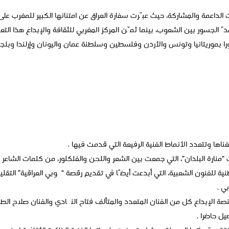
 الداعمة والمشاركة، حيث عبّرت سفارة العراق عن امتنانها الكبير للمغرب 
الجسور بين الشعوب، بينما ثمّن المركز المغربي للثقافة والإبداع هذا التعاون
را بموريتانيا وتونس والأردن وفلسطين وسلطنة عمان واليونان وإرلندا وبلج
غناها وتتعدد الأنماط الفنية الرفيعة التي قدمت فيها .
 “منارة البلدان”، التي جمعت بين الشعر واللحن والفلكلور، من كلمات الشاعر
ة للفنون الشعبية، التي أبدعت أيضًا في تقديم رقصة “چوبي العراقية” التقليد
ي .
ة الإبداع كل من الفنان المتعدد والمتألف فتاح النگادي والفنان صلاح الطويل
ل حاضرا .