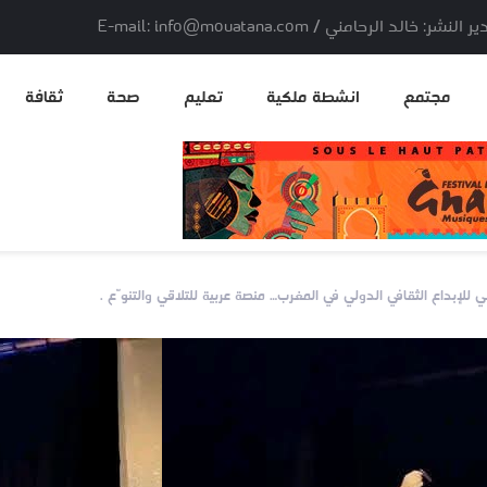
لد الرحامني / E-mail: info@mouatana.com
مجتمع
انشطة ملكية
تعليم
صحة
ثقافة
للإبداع الثقافي الدولي في المغرب… منصة عربية للتلاقي والتنوّع .