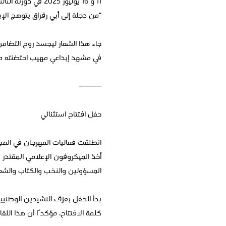
11 و 16 يوليوز 2025 في دورته الثالثة الذي احتضنته المملكة المغربية، تحت شعار:
“من دجلة إلى أبي رقراق يتوهج الإب
جاء هذا الشعار ليجسد روح التضامن
في مشهد إبداعي مهيب احتضنته مدن
⸻
حفل افتتاح استثنائي
انطلقت فعاليات المهرجان في الم
أخذ الميكروفون الإعلامي المقتدر
المسؤولين والنخب والكتاب والشعر
بدأ الحفل بعزف النشيدين الوطنيين
كلمة الافتتاح، مؤكدًا أن هذا اللقا