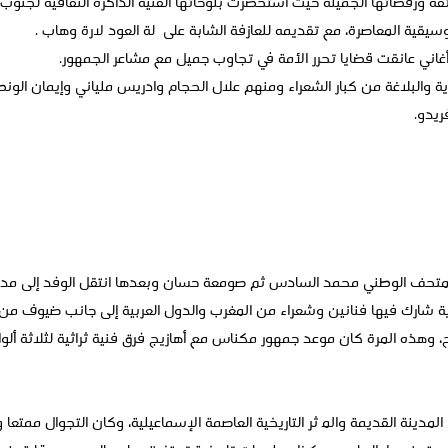
رائقة ورقصاتها الجميلة حيث استحضرت بلوحاتها الفنية الذاكرة الثقافية لجنوب 
سيقية المعاصرة، مع تقديمه للعازفة الشابة على ٱلة العود لارة وهاب .
غاني عانقت قضايا تحرر الأمة في تجاوب جميل مع مشاعر الجمهور.
ية والبلاغة من كبار الشعراء ومنهم علال الحجام وادريس ملياني وإيمان ال
ريدو.
ن المتحف الوطني محمد السادس ثم صومعة حسان وبعدها انتقل الوفد إلى مد
شارك فيها فنانين وشعراء من المغرب والدول العربية إلى جانب ضيوف من أيرل
 وهذه المرة كان موعد جمهور مكناس مع أهازيج فرق فنية ثراثية لثلاثة ألو
المدينة القديمة والمٱثر التاريخية العاصمة الإسماعيلية، وكان التجوال ممتعا 