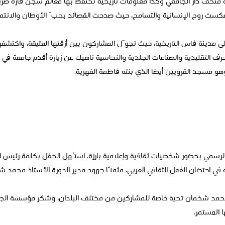
ر به متحف دار الجامعي وكذا معلومات تاريخية تحتفظ بها معالم سجن قارة ضر
عكست روح الإنسانية والتسامح، حيث صدحت القصائد بحبّ الأوطان والانتماء
ى مدينة فاس التاريخية، حيث تجوّل المشاركون بين أزقتها العتيقة، واكتشفو
ف التقليدية والصناعات الجلدية والنحاسية ناهيك عن زيارة أقدم جامعة في ا
وهو مسجد القرويين أيضا الذي بنته فاطمة الفهرية.
رسمي بحضور شخصيات ثقافية وإعلامية بارزة. استُهل الحفل بكلمة رئيس ال
 في احتضان الفعل الثقافي العربي، مثمنًا جهود مدير الدورة الأستاذ محمد 
محمد شخمان تحية خاصة للمشاركين من مختلف البلدان، وشكر مؤسسة الجمي
 المستمر.