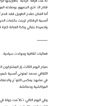
تألّقت فرقة “الركبة” بأهازيجها ال
فتاح النگادي الجمهور بوصلاته المو
أما الفنان صلاح الطويل فقد قدم أ
أمسية الإفتتاح تزينت بكلمات الحر
واحميدة بلبالي وكذا الفنانة كنزة ف
⸻
فعاليات ثقافية وجولات سياحية .
صباح اليوم الثالث، زار المشاركو
الثقافي محمد لمنوني أمسية شعرية 
في مشهد يعكس التنوّع والانفتاح،
المراكشية وحماتشة.
وفي اليوم التالي، نُظّمت جولة في 