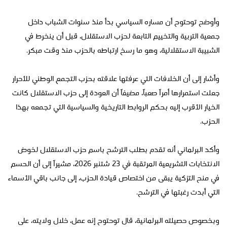
وأوضح توحتوح أن مساره السياسي بدأ منذ سنوات الشباب داخل
جمعية التربية والتخييم التابعة لحزب الاستقلال، قبل أن ينخرط في
الشبيبة الاستقلالية، وهو ما رسخ ارتباطه بالحزب منذ وقت مبكر.
وأشار إلى أن الخلافات التي عرفتها علاقته بحزب التجمع الوطني للأحرار
جعلت استمرارها أمراً صعباً، مضيفاً أن العودة إلى حزب الاستقلال كانت
الخيار الأقرب إليه بحكم الروابط التاريخية والسياسية التي تجمعه بهذا
الحزب.
وأكد البرلماني أنه تقدم بطلب الترشح باسم حزب الاستقلال لخوض
الانتخابات التشريعية المرتقبة في 23 شتنبر 2026، مشيراً إلى أن الحسم
في منح التزكية يبقى من اختصاص قيادة الحزب، إلى جانب باقي الأسماء
التي أبدت رغبتها في الترشح.
وبخصوص حصيلته البرلمانية، قال توحتوح إنه عمل، خلال ولايته، على