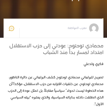
مغرب المواطنة
2026-06-26 16:54:32
مغرب المواطنة:
محمادي توحتوح: عودتي إلى حزب الاستقلال
امتداد لمسار بدأ منذ الشباب
فكري ولدعلي
تصريح للبرلماني محمادي توحتوح كشف البرلماني عن دائرة الناظور،
محمادي توحتوح، عن خلفيات اقترابه من حزب الاستقلال، مؤكداً أن
هذه الخطوة ليست تحولاً سياسياً مفاجئاً، بل تمثل عودة إلى الحزب
الذي انطلقت داخله بداياته السياسية، والذي يعتبره “بيته السياسي
الأول”.