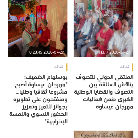
2026-07-27 10:23:45
2026-07-27 11:13:17
ثقافة
ثقافة
الملتقى الدولي للتصوف
بوسلهام الضعيف:
يناقش العالقة بين
"مهرجان عيساوة أصبح
التصوف والقضايا الوطنية
مشروعا ثقافيا وطنيا...
الكبرى ضمن فعاليات
ومنفتحون على تطويره
مهرجان عيساوة
بجوائز للتميز وتعزيز
الحضور النسوي واللمسة
الإخراجية"