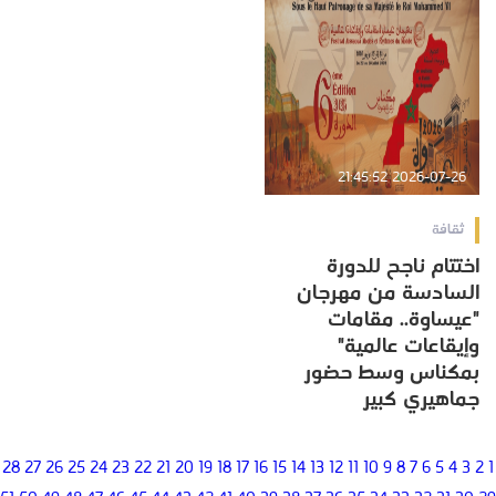
2026-07-26 21:45:52
ثقافة
اختتام ناجح للدورة
السادسة من مهرجان
"عيساوة.. مقامات
وإيقاعات عالمية"
بمكناس وسط حضور
جماهيري كبير
28
27
26
25
24
23
22
21
20
19
18
17
16
15
14
13
12
11
10
9
8
7
6
5
4
3
2
1