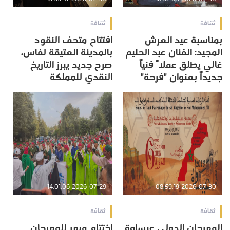
ثقافة
ثقافة
بمناسبة عيد العرش
افتتاح متحف النقود
المجيد: الفنان عبد الحليم
بالمدينة العتيقة لفاس،
غالي يطلق عملاً فنياً
صرح جديد يبرز التاريخ
جديداً بعنوان "فرحة"
النقدي للمملكة
2026-07-29 14:01:06
2026-07-30 08:59:19
ثقافة
ثقافة
المهرجان الدولي عيساوة
اختتام مبهر للمهرجان