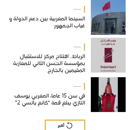
بالمغرب
-----
السينما المغربية بين دعم الدولة و
غياب الجمهور
-----
الرباط.. افتتاح مركز للاستقبال
بمؤسسة الحسن الثاني للمغاربة
المقيمين بالخارج
-----
في سن 15 عاما، المغربي يوسف
التازي يبلغ قمة “كانغ ياتسي 2”
أكبر