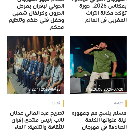
بمكناس 2026.. دورة
الدولي لإفران بعرض
تؤكد مكانة التراث
الدرون وكرنفال شعبي
المغربي في العالم
وحفل فني ضخم وتنظيم
محكم
2026-07-28 13:22:41
2026-07-28 15:26:08
ثقافة
ثقافة
مسلم ينسج مع جمهوره
تصريح عبد العالي عدنان
ليلة عنوانها الكلمة
نائب رئيس منتدى إفران
الصادقة في مهرجان
للثقافة والتنمية: "الماء