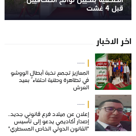
الصحفية بتحيين لوائح الصحافيين
قبل 4 غشت
اخر الاخبار
-----
المعازيز تجمع نخبة أبطال الووشو
في تظاهرة وطنية احتفاءً بعيد
العرش
-----
إعلان عن ميلاد فرع قانوني جديد..
إصدار أكاديمي يدعو إلى تأسيس
"القانون الدولي الخاص المسطري"