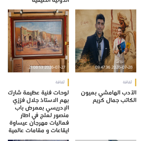
الدولية الصيفية
2026-07-27 21:08:53
2026-07-28 09:47:36
ثقافة
ثقافة
الأدب الهامشي بعيون
لوحات فنية عظيمة شارك
الكاتب جمال كريم
بهم الاستاذ جلال فززي
الإدريسي بمعرض باب
منصور لعلج في اطار
فعاليات مهرجان عيساوة
ايقاعات و مقامات عالمية