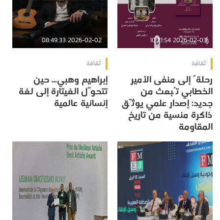
2026-02-02 08:49:33
2026-02-03 10:21:54
ثقافة
ثقافة
رحلةٌ إلى منفى الأمير
إبراهيم وهبي… حين
الخطابي تُبعث من
تتحوّل الغيتارة إلى لغة
جديد: إصدار علمي يوثّق
إنسانية عالمية
ذاكرة منسية من تاريخ
المقاومة