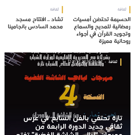
ثقافة
ثقافة
الحسيمة تحتضن أمسيات
تشاد .. افتتاح مسجد
رمضانية للمديح والسماع
محمد السادس بانجامينا
وتجويد القرآن في أجواء
روحانية مميزة
ثقافة
2026-03-02 12:21:35
تازة تحتفي بالفن السابع في عرس
ثقافي جديد الدورة الرابعة من