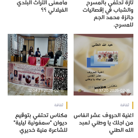
تازة تحتفي بالمسرح
مامعنى التراث البلدي
والشباب في إقصائيات
الفيلالي ؟؟
جائزة محمد الجم
للمسرح.
2026-02-15 12:04:23
2026-02-16 16:37:20
ثقافة
ثقافة
اغنية الحروف عشر انفاس
مكناس تحتفي بتوقيع
من اجلك يا وطني لعبد
ديوان "سمفونية ليلية"
الله الطني
للشاعرة منية خديري