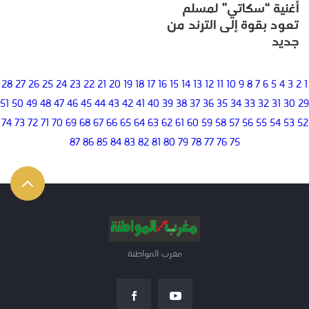
أغنية “سكاتي” لمسلم
تعود بقوة إلى الترند من
جديد
28
27
26
25
24
23
22
21
20
19
18
17
16
15
14
13
12
11
10
9
8
7
6
5
4
3
2
1
51
50
49
48
47
46
45
44
43
42
41
40
39
38
37
36
35
34
33
32
31
30
29
74
73
72
71
70
69
68
67
66
65
64
63
62
61
60
59
58
57
56
55
54
53
52
87
86
85
84
83
82
81
80
79
78
77
76
75
مغرب المواطنة