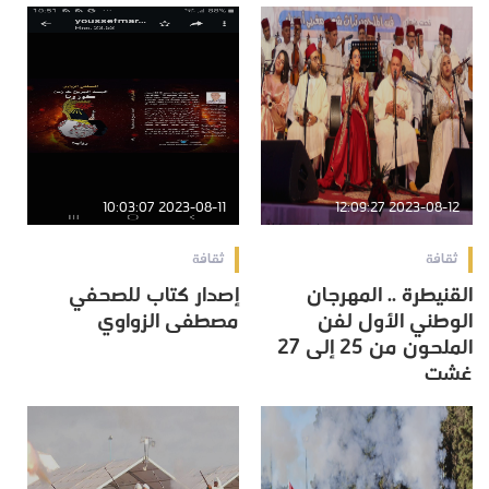
2023-08-11 10:03:07
2023-08-12 12:09:27
ثقافة
ثقافة
القنيطرة .. المهرجان
إصدار كتاب للصحفي
الوطني الأول لفن
مصطفى الزواوي
الملحون من 25 إلى 27
غشت