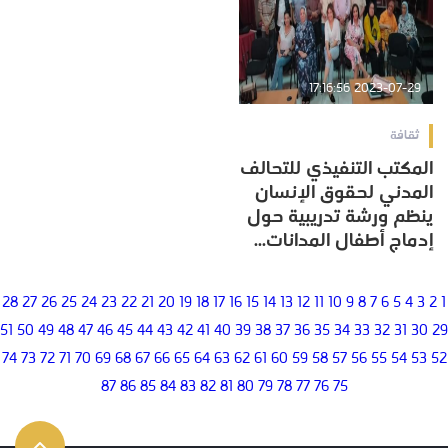
2023-07-29 17:16:56
ثقافة
المكتب التنفيذي للتحالف
المدني لحقوق الإنسان
ينظم ورشة تدريبية حول
إدماج أطفال المدانات...
28
27
26
25
24
23
22
21
20
19
18
17
16
15
14
13
12
11
10
9
8
7
6
5
4
3
2
1
51
50
49
48
47
46
45
44
43
42
41
40
39
38
37
36
35
34
33
32
31
30
29
74
73
72
71
70
69
68
67
66
65
64
63
62
61
60
59
58
57
56
55
54
53
52
87
86
85
84
83
82
81
80
79
78
77
76
75