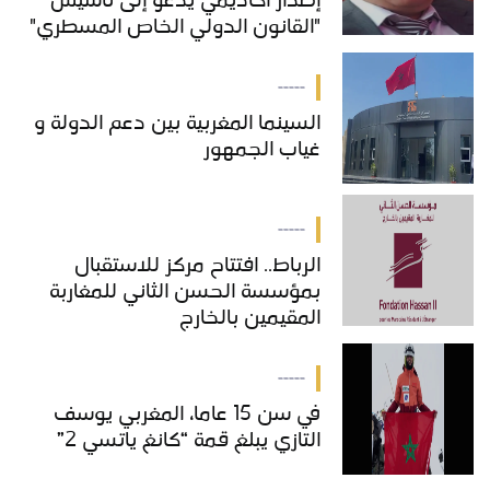
إصدار أكاديمي يدعو إلى تأسيس
"القانون الدولي الخاص المسطري"
بالمغرب
-----
السينما المغربية بين دعم الدولة و
غياب الجمهور
-----
الرباط.. افتتاح مركز للاستقبال
بمؤسسة الحسن الثاني للمغاربة
المقيمين بالخارج
-----
في سن 15 عاما، المغربي يوسف
التازي يبلغ قمة “كانغ ياتسي 2”