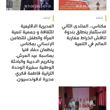
2023-07-31 18:11:06
2023-08-01 18:31:33
ثقافة
ثقافة
مكناس... المنتدى الثاني
المديرية الاقليمية
للاستثمار ينطلق بندوة
للثقافة و جمعية تنمية
تناقش انخراط مغاربة
المرأة والطفل للتضامن
العالم في التنمية
الإنساني بمكناس
ينظمان حفلا فنيا
بمناسبة عيد العرش.
وتكريم الاديبة والباحثة
الوطنية سفيرة الوحدة
الترابية فاطمة فكري
مديرة لافوندسيون.