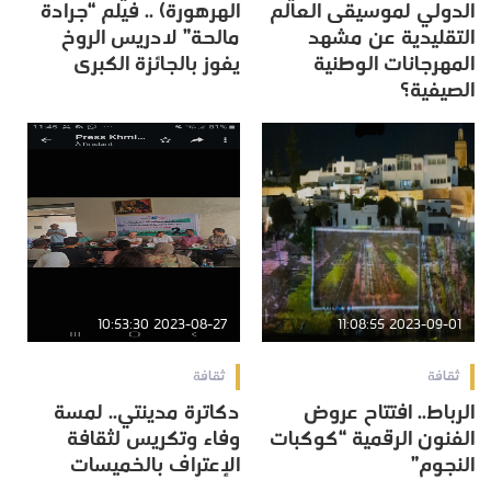
الدولي لموسيقى العالم
الهرهورة) .. فيلم “جرادة
التقليدية عن مشهد
مالحة” لادريس الروخ
المهرجانات الوطنية
يفوز بالجائزة الكبرى
الصيفية؟
2023-08-27 10:53:30
2023-09-01 11:08:55
ثقافة
ثقافة
الرباط.. افتتاح عروض
دكاترة مدينتي.. لمسة
الفنون الرقمية “كوكبات
وفاء وتكريس لثقافة
النجوم”
الإعتراف بالخميسات