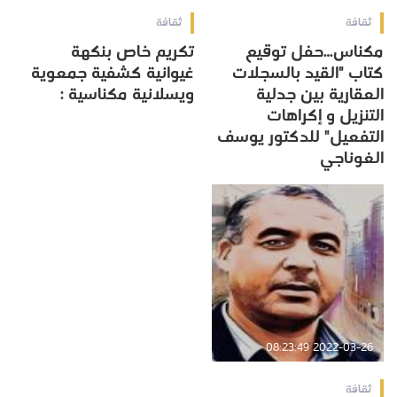
ثقافة
ثقافة
مكناس…حفل توقيع
تكريم خاص بنكهة
كتاب "القيد بالسجلات
غيوانية كشفية جمعوية
العقارية بين جدلية
ويسلانية مكناسية :
التنزيل و إكراهات
التفعيل" للدكتور يوسف
الغوناجي
2022-03-26 08:23:49
ثقافة