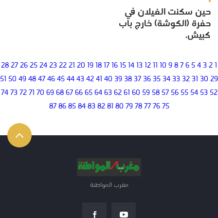
حين سكنت الغيلان في
حفرة (الكوشة) خارج باب
كبيش.
28
27
26
25
24
23
22
21
20
19
18
17
16
15
14
13
12
11
10
9
8
7
6
5
4
3
2
1
51
50
49
48
47
46
45
44
43
42
41
40
39
38
37
36
35
34
33
32
31
30
29
74
73
72
71
70
69
68
67
66
65
64
63
62
61
60
59
58
57
56
55
54
53
52
87
86
85
84
83
82
81
80
79
78
77
76
75
مغرب المواطنة