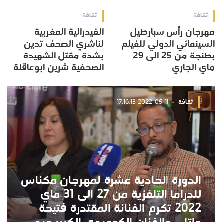
ثقافة
ثقافة
مهرجان رأس سبارطيل
الفيدرالية المغربية
السينمائي الدولي للفيلم
لناشري الصحف تدين
بطنجة من 25 الى 29
بشدة مقتل الشهيدة
ماي الجاري
الصحفية شرين ابوعاقلة
ثقافة
2022-05-11 17:16:13
الدورة الحادية عشرة لمهرجان مكناس
للدراما التلفزية من 27 الى 31 ماي
2022 تكرم الفنانة المقتدرة فتيحة