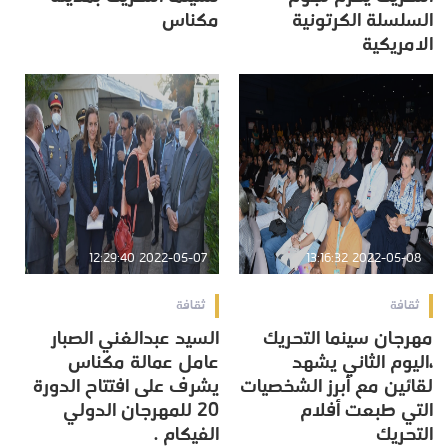
السلسلة الكرتونية
مكناس
الامريكية
2022-05-07 12:29:40
2022-05-08 13:16:32
ثقافة
ثقافة
مهرجان سينما التحريك
السيد عبدالغني الصبار
،اليوم الثاني يشهد
عامل عمالة مكناس
لقائين مع أبرز الشخصيات
يشرف على افتتاح الدورة
التي طبعت أفلام
20 للمهرجان الدولي
التحريك
الفيكام .