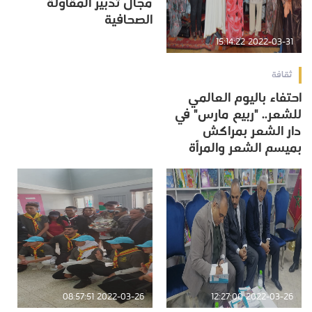
مجال تدبير المقاولة
الصحافية
2022-03-31 15:14:22
ثقافة
احتفاء باليوم العالمي
للشعر.. "ربيع مارس" في
دار الشعر بمراكش
بميسم الشعر والمرأة
2022-03-26 08:57:51
2022-03-26 12:27:00