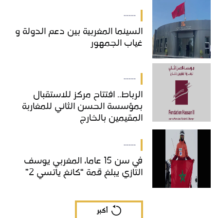
بالمغرب
-----
السينما المغربية بين دعم الدولة و
غياب الجمهور
-----
الرباط.. افتتاح مركز للاستقبال
بمؤسسة الحسن الثاني للمغاربة
المقيمين بالخارج
-----
في سن 15 عاما، المغربي يوسف
التازي يبلغ قمة “كانغ ياتسي 2”
أكبر