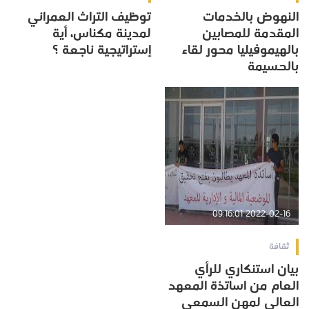
النهوض بالخدمات
توظيف التراث العمراني
المقدمة للمصابين
لمدينة مكناس، أية
بالهيموفيليا محور لقاء
إستراتيجية ناجعة ؟
بالحسيمة
2022-02-16 09:16:01
ثقافة
بيان استنكاري للرأي
العام من اساتذة المعهد
العالي لمهن السمعي