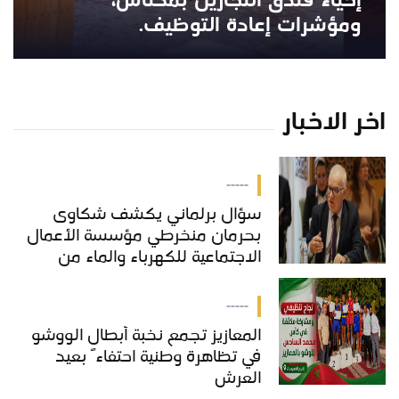
إحياء فندق النجارين بمكناس،
ومؤشرات إعادة التوظيف.
اخر الاخبار
-----
سؤال برلماني يكشف شكاوى
بحرمان منخرطي مؤسسة الأعمال
الاجتماعية للكهرباء والماء من
خدمات "COS'ONE"
-----
المعازيز تجمع نخبة أبطال الووشو
في تظاهرة وطنية احتفاءً بعيد
العرش