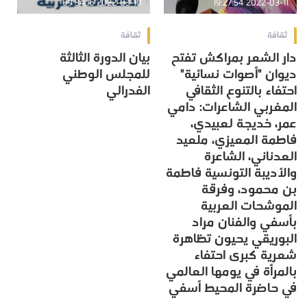
2022-03-10 09:34:16
2022-03-11 19:27:54
ثقافة
ثقافة
دار الشعر بمراكش تفتح
بيان الدورة الثالثة
ديوان "أصوات نسائية"
للمجلس الوطني
احتفاء بالتنوع الثقافي
الفدرالي
المغربي الشاعرات: دامي
عمر، خديجة لعبيدي،
فاطمة المعيزي، ملعيد
العدناني، الشاعرة
والأديبة التونسية فاطمة
بن محمود، وفرقة
الموشحات العربية
بأسفي والفنان مراد
البوريقي يحيون تظاهرة
شعرية كبرى احتفاء
بالمرأة في يومها العالمي
في حاضرة المحيط أسفي