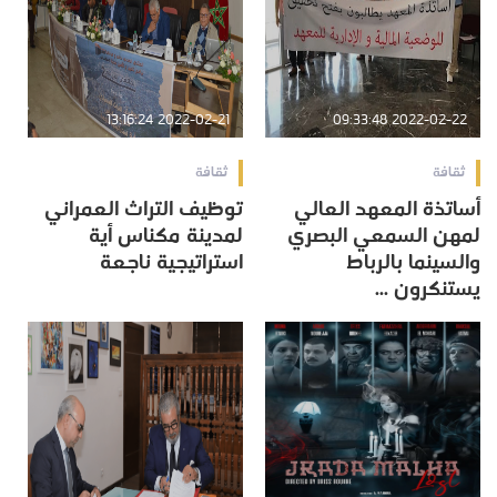
2022-02-21 13:16:24
2022-02-22 09:33:48
ثقافة
ثقافة
أساتذة المعهد العالي
توظيف التراث العمراني
لمهن السمعي البصري
لمدينة مكناس أية
والسينما بالرباط
استراتيجية ناجعة
يستنكرون ...