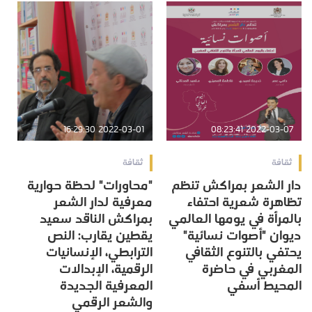
2022-03-01 16:29:30
2022-03-07 08:23:41
ثقافة
ثقافة
دار الشعر بمراكش تنظم
"محاورات" لحظة حوارية
تظاهرة شعرية احتفاء
معرفية لدار الشعر
بالمرأة في يومها العالمي
بمراكش الناقد سعيد
ديوان "أصوات نسائية"
يقطين يقارب: النص
يحتفي بالتنوع الثقافي
الترابطي، الإنسانيات
المغربي في حاضرة
الرقمية، الإبدالات
المحيط أسفي
المعرفية الجديدة
والشعر الرقمي