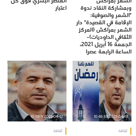
الشعر بمراكش
العنصر البشري فوق كل
وبمشاركة النقاد ندوة
اعتبار
"الشعر والصوفية:
الإقامة في القصيدة" دار
الشعر بمراكش (المركز
الثقافي الداوديات)-
الجمعة 16 أبريل 2021،
الساعة الرابعة عصرا
2021-04-12 10:59:11
2021-04-13 10:46:59
ثقافة
ثقافة