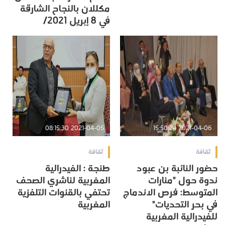
مكللان بالنجاح الشارقة
في 8 إبريل 2021/
2021-04-05 08:15:30
2021-04-06 15:50:24
ثقافة
ثقافة
حضور النائبة بن عبود
طنجة : الفيدرالية
ندوة حول "منارات
المغربية لناشري الصحف
المتوسط: فرص الاندماج
تحتفي بالقنوات التلفزية
في بحر التحديات"
المغربية
للفيدرالية المغربية