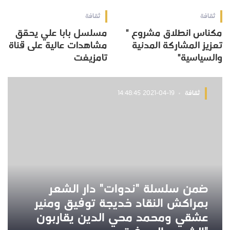
ثقافة
ثقافة
مكناس انطلاق مشروع "
مسلسل بابا علي يحقق
تعزيز المشاركة المدنية
مشاهدات عالية على قناة
والسياسية"
تامزيغت
ثقافة
2021-04-19 14:48:45
ضمن سلسلة "ندوات" دار الشعر
بمراكش النقاد خديجة توفيق ومنير
عشقي ومحمد محي الدين يقاربون