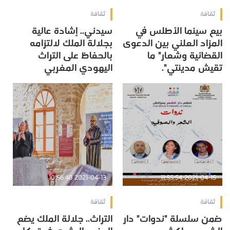
ثقافة
ثقافة
بيع سينما الأطلس في
سيدني.. إشادة عالية
المزاد العلني بين الدعوى
بجلالة الملك لالتزامه
القضائية وشعار" ما
بالحفاظ على التراث
تقيش مدينتي".
اليهودي المغربي
2021-04-13 10:56:48
2021-04-15 11:55:54
ثقافة
ثقافة
ضمن سلسلة "ندوات" دار
التراث.. جلالة الملك يضع