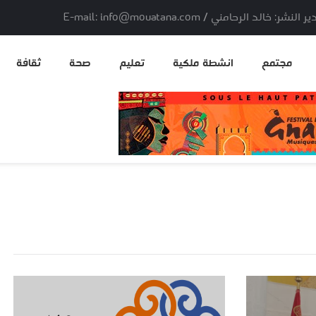
لد الرحامني / E-mail: info@mouatana.com
مجتمع
انشطة ملكية
تعليم
صحة
ثقافة