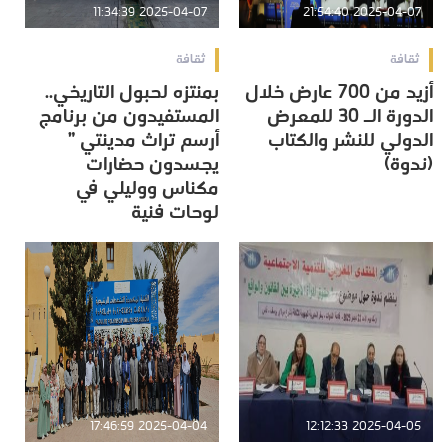
2025-04-07 11:34:39
2025-04-07 21:54:40
ثقافة
ثقافة
أزيد من 700 عارض خلال
بمنتزه لحبول التاريخي..
الدورة الـ 30 للمعرض
المستفيدون من برنامج
الدولي للنشر والكتاب
أرسم تراث مدينتي ”
(ندوة)
يجسدون حضارات
مكناس ووليلي في
لوحات فنية
2025-04-04 17:46:59
2025-04-05 12:12:33