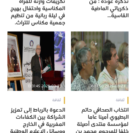
تذكرة عودة : من
تكريمات وازنة للمرأة
ذكرياتي الماضية
المكناسية واحتفال بهيج
القاسية...
في ليلة ربانية من تنظيم
جمعية مكناس للتراث.
2025-03-23 13:31:45
2025-03-23 16:37:50
ثقافة
ثقافة
انتخاب الصحافي حاتم
الدعوة بالرباط إلى تعزيز
البطيوي أمينا عاما
الشراكة بين الكفاءات
لمؤسسة منتدى أصيلة
المغربية في الخارج
خلفا للمرحوم محمد بن
ووسائل الإعلام الوطنية