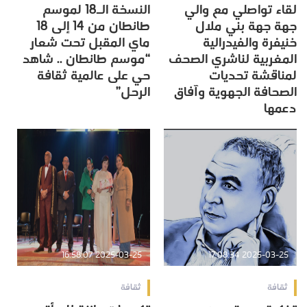
لقاء تواصلي مع والي
النسخة الـ18 لموسم
جهة جهة بني ملال
طانطان من 14 إلى 18
خنيفرة والفيدرالية
ماي المقبل تحت شعار
المغربية لناشري الصحف
“موسم طانطان .. شاهد
لمناقشة تحديات
حي على عالمية ثقافة
الصحافة الجهوية وآفاق
الرحل”
دعمها
2025-03-25 16:58:07
2025-03-25 17:08:34
ثقافة
ثقافة