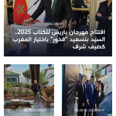
افتتاح مهرجان باريس للكتاب 2025..
السيد بنسعيد “فخور” باختيار المغرب
كضيف شرف
2025-04-09 17:07:06
2025-04-11 09:28:42