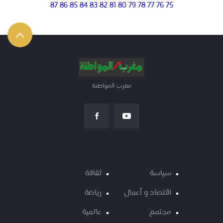
87
86
85
84
83
82
81
80
79
78
77
76
75
مغرب المواطنة
سياسة
ثقافة
اقتصاد و أعمال
رياضة
مجتمع
عالمية