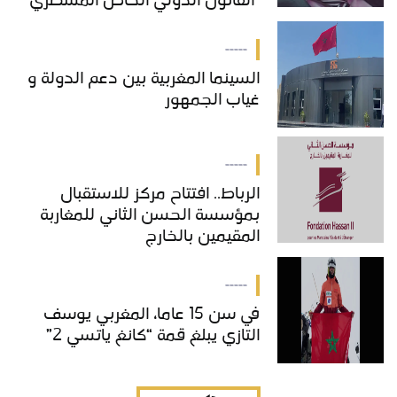
"القانون الدولي الخاص المسطري"
بالمغرب
-----
السينما المغربية بين دعم الدولة و
غياب الجمهور
-----
الرباط.. افتتاح مركز للاستقبال
بمؤسسة الحسن الثاني للمغاربة
المقيمين بالخارج
-----
في سن 15 عاما، المغربي يوسف
التازي يبلغ قمة “كانغ ياتسي 2”