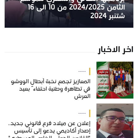
الثامن 2024/2025 من 10 الى 16
شتنبر 2024
اخر الاخبار
-----
المعازيز تجمع نخبة أبطال الووشو
في تظاهرة وطنية احتفاءً بعيد
العرش
-----
إعلان عن ميلاد فرع قانوني جديد..
إصدار أكاديمي يدعو إلى تأسيس