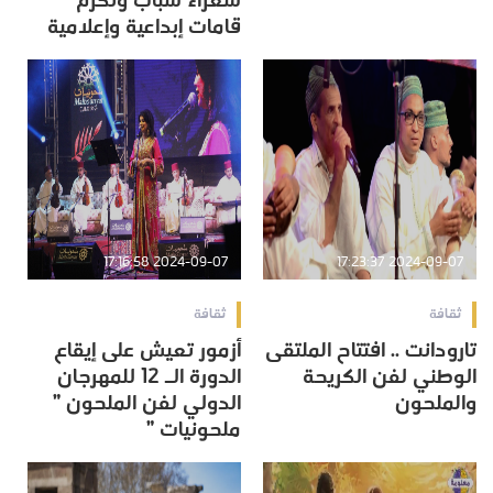
شعراء شباب وتكرم
قامات إبداعية وإعلامية
2024-09-07 17:16:58
2024-09-07 17:23:37
ثقافة
ثقافة
تارودانت .. افتتاح الملتقى
أزمور تعيش على إيقاع
الوطني لفن الكريحة
الدورة الـ 12 للمهرجان
والملحون
الدولي لفن الملحون ”
ملحونيات ”