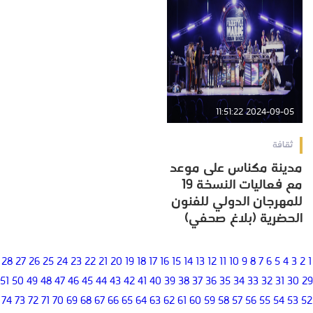
2024-09-05 11:51:22
ثقافة
مدينة مكناس على موعد
مع فعاليات النسخة 19
للمهرجان الدولي للفنون
الحضرية (بلاغ صحفي)
28
27
26
25
24
23
22
21
20
19
18
17
16
15
14
13
12
11
10
9
8
7
6
5
4
3
2
1
51
50
49
48
47
46
45
44
43
42
41
40
39
38
37
36
35
34
33
32
31
30
29
74
73
72
71
70
69
68
67
66
65
64
63
62
61
60
59
58
57
56
55
54
53
52