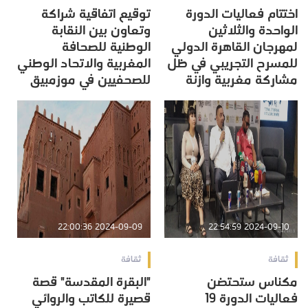
اختتام فعاليات الدورة
توقيع اتفاقية شراكة
الواحدة والثلاثين
وتعاون بين النقابة
لمهرجان القاهرة الدولي
الوطنية للصحافة
للمسرح التجريبي في ظل
المغربية والاتحاد الوطني
مشاركة مغربية وازنة
للصحفيين في موزمبيق
2024-09-09 22:00:36
2024-09-10 22:54:59
ثقافة
ثقافة
مكناس ستحتضن
"البقرة المقدسة" قصة
فعاليات الدورة 19
قصيرة للكاتب والروائي