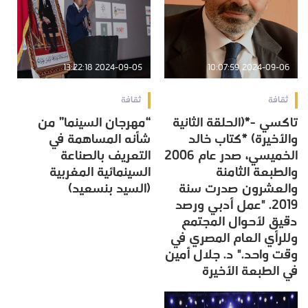
2024-09-05 13:22:18
2024-09-06 10:07:59
ثقافة
ثقافة
تاكسي -*(الحلقة الثانية
“مهرجان السينما” من
والأخيرة) *كتاب خالد
شأنه المساهمة في
الخميسي، صدر عام 2006
التعريف بالصناعة
والطبعة الثامنة
السينمائية المغربية
والعشرون صدرت سنة
(السيد بنسعيد)
2019. "عمل أدبي ورصد
دقيق لأحوال المجتمع
وللرأي العام المصري في
وقت واحد." د. جلال أمين
في الطبعة الأخيرة