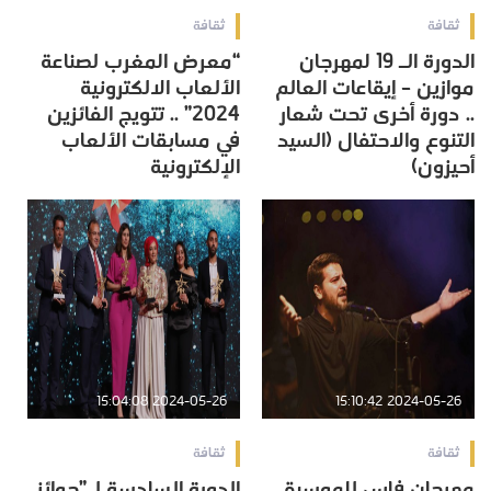
ثقافة
ثقافة
الدورة الـ 19 لمهرجان
“معرض المغرب لصناعة
موازين – إيقاعات العالم
الألعاب الالكترونية
.. دورة أخرى تحت شعار
2024” .. تتويج الفائزين
التنوع والاحتفال (السيد
في مسابقات الألعاب
أحيزون)
الإلكترونية
2024-05-26 15:04:08
2024-05-26 15:10:42
ثقافة
ثقافة
مهرجان فاس للموسيقى
الدورة السادسة لـ”جوائز