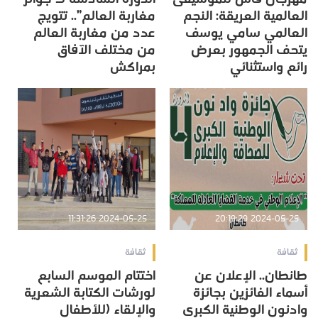
العالمية العريقة: النجم
مغاربة العالم”.. تتويج
العالمي سامي يوسف
عدد من مغاربة العالم
يتحف الجمهور بعرض
من مختلف الآفاق
رائع واستثنائي
بمراكش
2024-05-25 11:31:26
2024-05-25 20:19:29
ثقافة
ثقافة
طانطان.. الإعلان عن
اختتام الموسم السابع
أسماء الفائزين بجائزة
لورشات الكتابة الشعرية
وادنون الوطنية الكبرى
والإلقاء (للأطفال