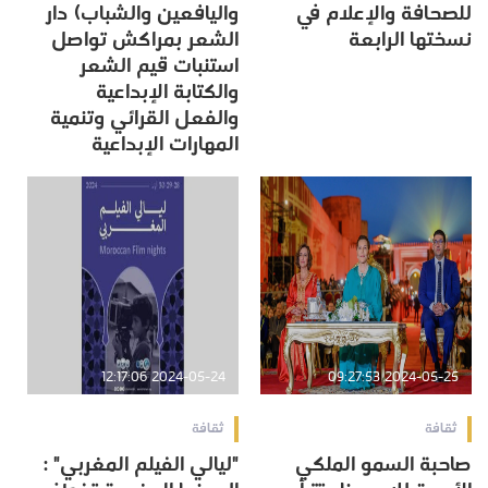
للصحافة والإعلام في
واليافعين والشباب) دار
نسختها الرابعة
الشعر بمراكش تواصل
استنبات قيم الشعر
والكتابة الإبداعية
والفعل القرائي وتنمية
المهارات الإبداعية
2024-05-24 12:17:06
2024-05-25 09:27:53
ثقافة
ثقافة
صاحبة السمو الملكي
"ليالي الفيلم المغربي" :