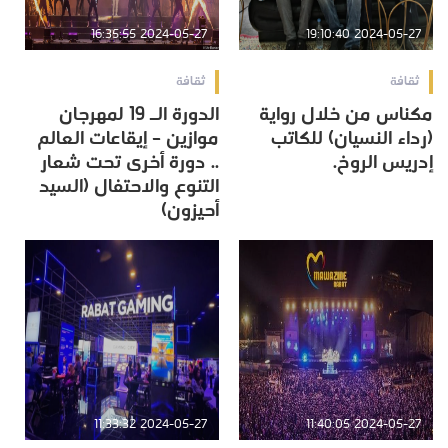
2024-05-27 16:35:55
2024-05-27 19:10:40
ثقافة
ثقافة
مكناس من خلال رواية
الدورة الـ 19 لمهرجان
(رداء النسيان) للكاتب
موازين – إيقاعات العالم
إدريس الروخ.
.. دورة أخرى تحت شعار
التنوع والاحتفال (السيد
أحيزون)
2024-05-27 11:33:32
2024-05-27 11:40:05