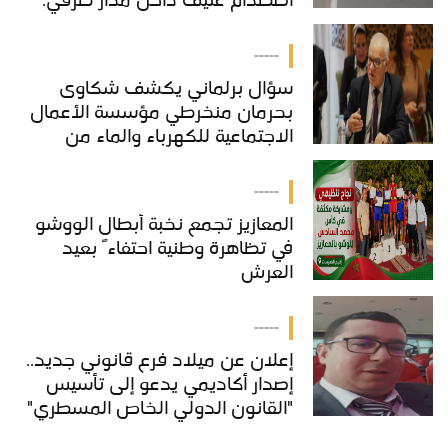
اصطدام عنيف داخل مدار طرقي.
-----
سؤال برلماني يكشف شكاوى
بحرمان منخرطي مؤسسة الأعمال
الاجتماعية للكهرباء والماء من
خدمات "COS'ONE"
-----
المعازيز تجمع نخبة أبطال الووشو
في تظاهرة وطنية احتفاءً بعيد
العرش
-----
إعلان عن ميلاد فرع قانوني جديد..
إصدار أكاديمي يدعو إلى تأسيس
"القانون الدولي الخاص المسطري"
بالمغرب