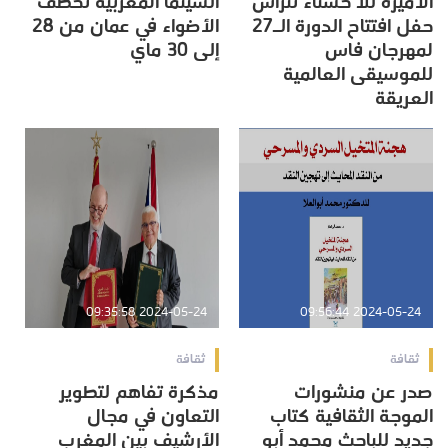
الأميرة للا حسناء تترأس
السينما المغربية تخطف
حفل افتتاح الدورة الـ27
الأضواء في عمان من 28
لمهرجان فاس
إلى 30 ماي
للموسيقى العالمية
العريقة
2024-05-24 09:35:58
2024-05-24 09:56:44
ثقافة
ثقافة
صدر عن منشورات
مذكرة تفاهم لتطوير
الموجة الثقافية كتاب
التعاون في مجال
جديد للباحث محمد أبو
الأرشيف بين المغرب