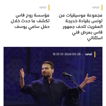
ثقافة
ثقافة
مجموعة موسيقيات من
مؤسسة روح فاس
تونس بقيادة خديجة
تكشف ما حدث خلال
العفريت تتحف جمهور
حفل سامي يوسف
فاس بعرض فني
استثنائي
ثقافة
2024-05-28 16:35:33