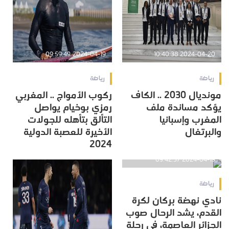
2024-04-19 09:59:49
2024-04-20 10:40:38
رياضة
رياضة
مونديال 2030 .. الكاف
ركوب الأمواج .. المغربي
يؤكد مساندة ملف
رمزي بوخيام يواصل
المغرب وإسبانيا
التألق بتأهله للجولات
والبرتغال
الأخيرة للعصبة الدولية
2024
2024-04-19 09:42:37
رياضة
نادي نهضة بركان لكرة
القدم، يشد الرحال صوب
الجزائر العاصمة، في رحلة