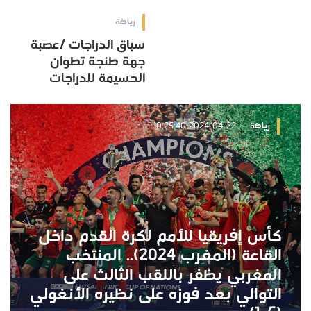
رياضة
سباق الدراجات /عصبة
جهة طنجة تطوان
الحسيمة للدراجات
رياضة
2024-04-22 10:25:40
كأس إفريقيا للأمم لكرة القدم داخل
القاعة (المغرب 2024).. المنتخب
المغربي يظفر باللقب الثالث على
التوالي بعد فوزه على نظيره الأنغولي