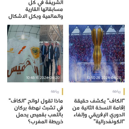
الشريفة في كل
مسابقاتها القارية
والعالمية وبكل الاشكال
2024-04-20 10:48:15
2024-04-20 10:50:26
رياضة
رياضة
“الكاف” يكشف حقيقة
ماذا تقول لوائح “الكاف”
إقامة النسخة الثانية من
في تشبث نهضة بركان
الدوري الإفريقي وإلغاء
باللعب بقميص يحمل
“الكونفدرالية”
خريطة المغرب؟