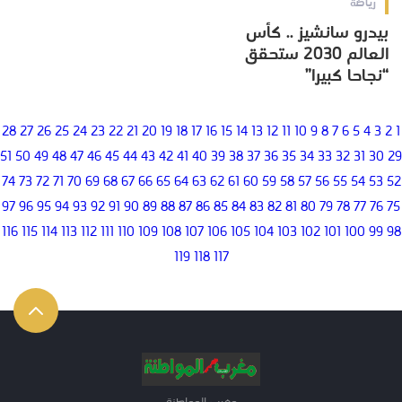
رياضة
بيدرو سانشيز .. كأس
العالم 2030 ستحقق
“نجاحا كبيرا”
28
27
26
25
24
23
22
21
20
19
18
17
16
15
14
13
12
11
10
9
8
7
6
5
4
3
2
1
51
50
49
48
47
46
45
44
43
42
41
40
39
38
37
36
35
34
33
32
31
30
29
74
73
72
71
70
69
68
67
66
65
64
63
62
61
60
59
58
57
56
55
54
53
52
97
96
95
94
93
92
91
90
89
88
87
86
85
84
83
82
81
80
79
78
77
76
75
116
115
114
113
112
111
110
109
108
107
106
105
104
103
102
101
100
99
98
119
118
117