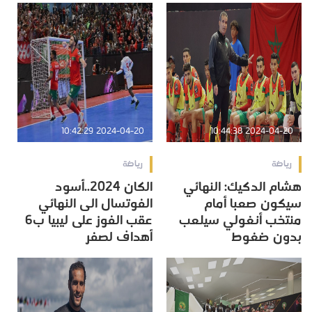
2024-04-20 10:42:29
2024-04-20 10:44:38
رياضة
رياضة
هشام الدكيك: النهائي
الكان 2024..أسود
سيكون صعبا أمام
الفوتسال الى النهائي
منتخب أنغولي سيلعب
عقب الفوز على ليبيا ب6
بدون ضغوط
أهداف لصفر