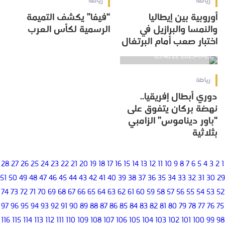
رياضة
رياضة
أوروبية بين إيطاليا
“فيفا” يكشف التميمة
والنمسا والبرازيل في
الرسمية لكأس العرب
اختبار صعب أمام البرتغال
2025-11-23 05:46:22
رياضة
دوري أبطال إفريقيا..
نهضة بركان يتفوق على
“باور ديناموس” الزامبي
بثلاثية
28
27
26
25
24
23
22
21
20
19
18
17
16
15
14
13
12
11
10
9
8
7
6
5
4
3
2
1
51
50
49
48
47
46
45
44
43
42
41
40
39
38
37
36
35
34
33
32
31
30
29
74
73
72
71
70
69
68
67
66
65
64
63
62
61
60
59
58
57
56
55
54
53
52
97
96
95
94
93
92
91
90
89
88
87
86
85
84
83
82
81
80
79
78
77
76
75
116
115
114
113
112
111
110
109
108
107
106
105
104
103
102
101
100
99
98