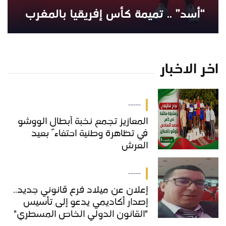
“أسد” .. تميمة كأس إفريقيا بالمغرب
اخر الاخبار
-----
المعازيز تجمع نخبة أبطال الووشو
في تظاهرة وطنية احتفاءً بعيد
العرش
-----
إعلان عن ميلاد فرع قانوني جديد..
إصدار أكاديمي يدعو إلى تأسيس
"القانون الدولي الخاص المسطري"