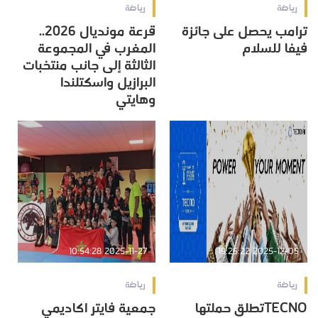
رياضة
رياضة
ترامب يحصل على جائزة
قرعة مونديال 2026..
فيفا للسلام
المغرب في المجموعة
الثالثة إلى جانب منتخبات
البرازيل واسكتلندا
وهايتي
2025-11-27 10:54:28
2025-12-05 19:25:22
رياضة
رياضة
TECNOتطلق حملتها
جمعية فايتر اكاديمي