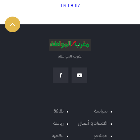
119
118
117
مغرب المواطنة
سياسة
ثقافة
اقتصاد و أعمال
رياضة
مجتمع
عالمية