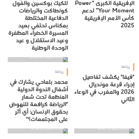
الإفريقية الكبرى “Power
للكيك بوكسين والفول
Your Moment” لدعم
كونطاكت والرياضات
كأس الأمم الإفريقية
الدفاعية المختلطة
2025
بمكناس تحتفي بعيد
المسيرة الخضراء المظفرة
وعيد الاستقلال و عيد
الوحدة الوطنية
2025-11-26 11:28:29
2025-11-26 10:26:20
رياضة
رياضة
"فيفا" يكشف تفاصيل
محمد بلماحي يشارك في
إجراء قرعة مونديال
أشغال الندوة الدولية
2026 والمغرب في الوعاء
المنظمة تحت شعار
الثاني
"الرياضة كرافعة للنهوض
بحقوق الإنسان: أي أثر
على المجتمعات؟"
2025-11-24 12:10:55
2025-11-24 18:47:31