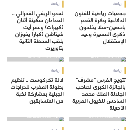
رياضة
رياضة
جمعيات رياضية للفنون
لعدو الريفي الفدرالي ..
الدفاعية وكرة القدم
العداءان سكينة أتنان
باحصين-سلا يخلدون
(كبيرات) وعمر أيت
ذكرى المسيرة وعيد
شيتاشن (كبار) يفوزان
الإستقلال
بلقب المحطة الثانية
بتاوريرت
2025-11-24 06:51:56
2025-11-24 10:28:15
رياضة
رياضة
تتويج الفرس “مشرف”
لالة تكركوست .. تنظيم
بالجائزة الكبرى لصاحب
بطولة المغرب للدراجات
الجلالة الملك محمد
الجبلية بمشاركة نخبة
السادس للخيول العربية
من المتسابقين
الأصيلة
2025-11-24 06:46:03
2025-11-24 06:49:44