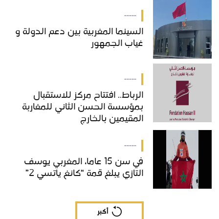
بالمغرب
-----
السينما المغربية بين دعم الدولة و
غياب الجمهور
-----
الرباط.. افتتاح مركز للاستقبال
بمؤسسة الحسن الثاني للمغاربة
المقيمين بالخارج
-----
في سن 15 عاما، المغربي يوسف
التازي يبلغ قمة “كانغ ياتسي 2”
أكبر