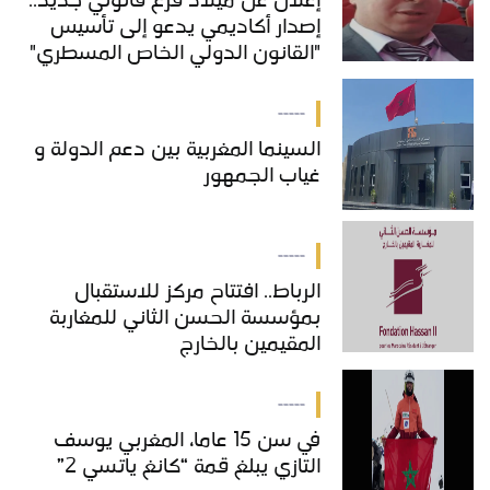
إعلان عن ميلاد فرع قانوني جديد..
إصدار أكاديمي يدعو إلى تأسيس
"القانون الدولي الخاص المسطري"
بالمغرب
-----
السينما المغربية بين دعم الدولة و
غياب الجمهور
-----
الرباط.. افتتاح مركز للاستقبال
بمؤسسة الحسن الثاني للمغاربة
المقيمين بالخارج
-----
في سن 15 عاما، المغربي يوسف
التازي يبلغ قمة “كانغ ياتسي 2”