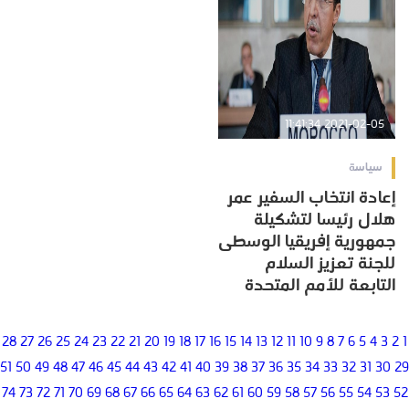
2021-02-05 11:41:34
سياسة
إعادة انتخاب السفير عمر
هلال رئيسا لتشكيلة
جمهورية إفريقيا الوسطى
للجنة تعزيز السلام
التابعة للأمم المتحدة
28
27
26
25
24
23
22
21
20
19
18
17
16
15
14
13
12
11
10
9
8
7
6
5
4
3
2
1
51
50
49
48
47
46
45
44
43
42
41
40
39
38
37
36
35
34
33
32
31
30
29
74
73
72
71
70
69
68
67
66
65
64
63
62
61
60
59
58
57
56
55
54
53
52