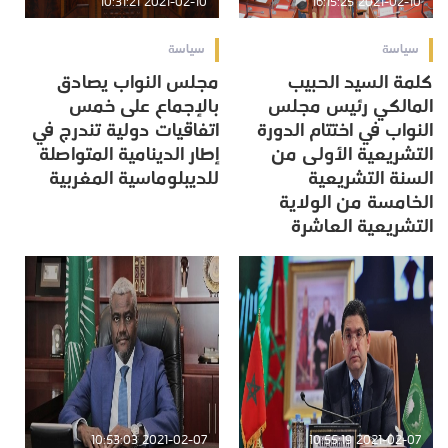
2021-02-10 10:31:21
2021-02-10 16:15:25
سياسة
سياسة
كلمة السيد الحبيب
مجلس النواب يصادق
المالكي رئيس مجلس
بالإجماع على خمس
النواب في اختتام الدورة
اتفاقيات دولية تندرج في
التشريعية الأولى من
إطار الدينامية المتواصلة
السنة التشريعية
للديبلوماسية المغربية
الخامسة من الولاية
التشريعية العاشرة
2021-02-07 10:53:03
2021-02-07 10:55:19