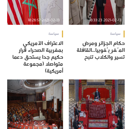
2021-02-13 18:26:57
2021-02-13 18:33:23
سياسة
سياسة
حكام الجزائر ومرض
الاعتراف الأمريكي
المَغرِبُفوبيا...القافلة
بمغربية الصحراء قرار
تسير والكلاب تنبح
حكيم جدا يستحق دعما
متواصلا (مجموعة
أمريكية)