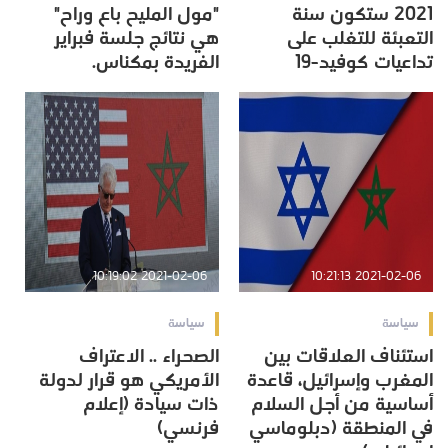
2021 ستكون سنة
"مول المليح باع وراح"
التعبئة للتغلب على
هي نتائج جلسة فبراير
تداعيات كوفيد-19
الفريدة بمكناس.
2021-02-06 10:19:02
2021-02-06 10:21:13
سياسة
سياسة
استئناف العلاقات بين
الصحراء .. الاعتراف
المغرب وإسرائيل، قاعدة
الأمريكي هو قرار لدولة
أساسية من أجل السلام
ذات سيادة (إعلام
في المنطقة (دبلوماسي
فرنسي)