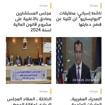
سياسة
سياسة
ناشط إسباني: مضايقات
مجلس المستشارين
“البوليساريو” لن تثنينا عن
يصادق بالأغلبية على
فضح دعايتها
مشروع قانون المالية
لسنة 2024
2023-11-21 09:45:54
2023-11-21 09:54:45
سياسة
سياسة
الصحراء المغربية..
الداخلة .. انعقاد المجلس
الولايات المتحدة
الإداري لوكالة الحوض