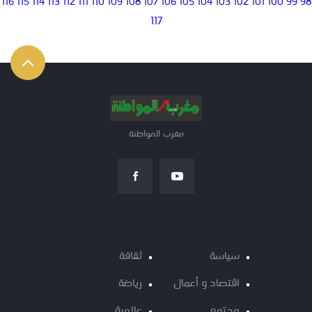
116
115
114
113
112
111
110
109
108
107
106
105
104
103
102
101
100
99
98
117
مغرب المواطنة
سياسة
ثقافة
اقتصاد و أعمال
رياضة
مجتمع
عالمية