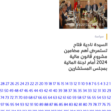
2023-11-17 09:20:02
سياسة
السيدة نادية فتاح
تستعرض أهم مضامين
مشروع قانون مالية
2024 أمام لجنة المالية
بمجلس المستشارين
28
27
26
25
24
23
22
21
20
19
18
17
16
15
14
13
12
11
10
9
8
7
6
5
4
3
2
1
51
50
49
48
47
46
45
44
43
42
41
40
39
38
37
36
35
34
33
32
31
30
29
74
73
72
71
70
69
68
67
66
65
64
63
62
61
60
59
58
57
56
55
54
53
52
97
96
95
94
93
92
91
90
89
88
87
86
85
84
83
82
81
80
79
78
77
76
75