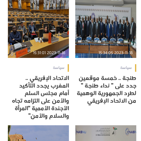
2023-11-18 15:31:01
2023-11-18 15:34:05
سياسة
سياسة
طنجة .. خمسة موقعين
الاتحاد الإفريقي ..
جدد على ” نداء طنجة ”
المغرب يجدد التأكيد
لطرد الجمهورية الوهمية
أمام مجلس السلم
من الاتحاد الإفريقي
والأمن على التزامه تجاه
الأجندة الأممية “المرأة
والسلام والأمن”