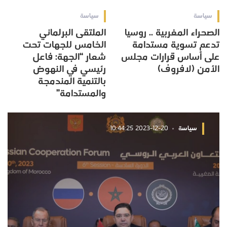
سياسة
سياسة
الصحراء المغربية .. روسيا
الملتقى البرلماني
تدعم تسوية مستدامة
الخامس للجهات تحت
على أساس قرارات مجلس
شعار “الجهة: فاعل
الأمن (لافروف)
رئيسي في النهوض
بالتنمية المندمجة
والمستدامة”
سياسة
2023-12-20 10:44:25