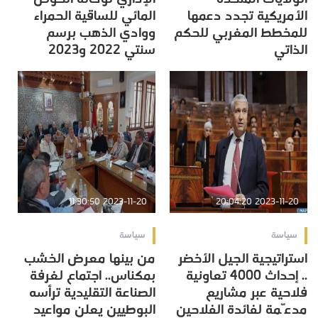
الأمريكية تجدد دعمها
المائي للساقية الحمراء
للمخطط المغربي للحكم
ووادي الذهب برسم
الذاتي
سنتي 2022 و2023
2023-11-20 11:30:50
2023-11-20 20:04:20
سياسة
سياسة
استراتيجية الجيل الأخضر
من بينها معرض الخشب
.. إحداث 4000 تعاونية
بمكناس.. اجتماع لغرفة
فلاحية عبر مشاريع
الصناعة التقليدية ترأسه
مدعّمة لفائدة الفلاحين
البوطيين يعلن مواعيد