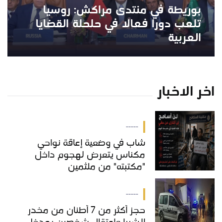
بوريطة في منتدى مراكش: روسيا
تلعب دورا فعالا في حلحلة القضايا
العربية
اخر الاخبار
-----
شاب في وضعية إعاقة نواحي
مكناس يتعرض لهجوم داخل
"مكتبته" من ملثمين
-----
حجز أكثر من 7 أطنان من مخدر