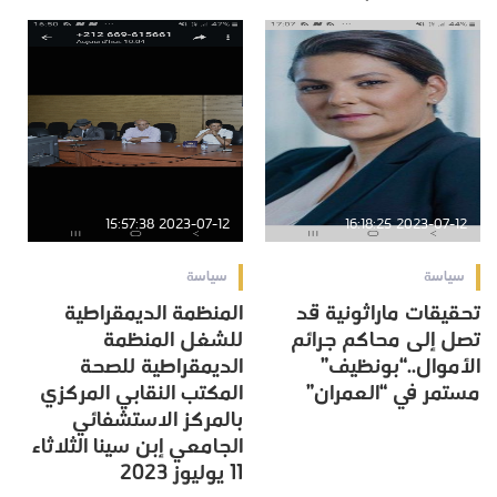
2023-07-12 15:57:38
2023-07-12 16:18:25
سياسة
سياسة
تحقيقات ماراثونية قد
المنظمة الديمقراطية
تصل إلى محاكم جرائم
للشغل المنظمة
الأموال..“بونظيف”
الديمقراطية للصحة
مستمر في “العمران”
المكتب النقابي المركزي
بالمركز الاستشفائي
الجامعي إبن سينا الثلاثاء
11 يوليوز 2023