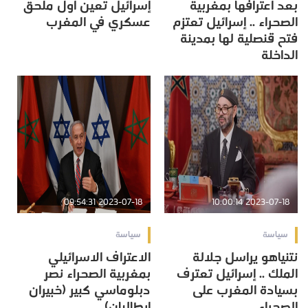
بعد اعترافها بمغربية
إسرائيل تعين أول ملحق
الصحراء .. إسرائيل تعتزم
عسكري في المغرب
فتح قنصلية لها بمدينة
الداخلة
2023-07-18 09:54:31
2023-07-18 10:00:14
سياسة
سياسة
نتنياهو يراسل جلالة
الاعتراف الاسرائيلي
الملك .. إسرائيل تعترف
بمغربية الصحراء نصر
بسيادة المغرب على
دبلوماسي كبير (خبيران
الصحراء
إيطاليان)