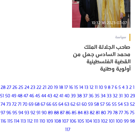
2023-07-07 10:32:38
سياسة
صاحب الجلالة الملك
محمد السادس جعل من
القضية الفلسطينية
أولوية وطنية
28
27
26
25
24
23
22
21
20
19
18
17
16
15
14
13
12
11
10
9
8
7
6
5
4
3
2
1
51
50
49
48
47
46
45
44
43
42
41
40
39
38
37
36
35
34
33
32
31
30
29
74
73
72
71
70
69
68
67
66
65
64
63
62
61
60
59
58
57
56
55
54
53
52
97
96
95
94
93
92
91
90
89
88
87
86
85
84
83
82
81
80
79
78
77
76
75
116
115
114
113
112
111
110
109
108
107
106
105
104
103
102
101
100
99
98
117