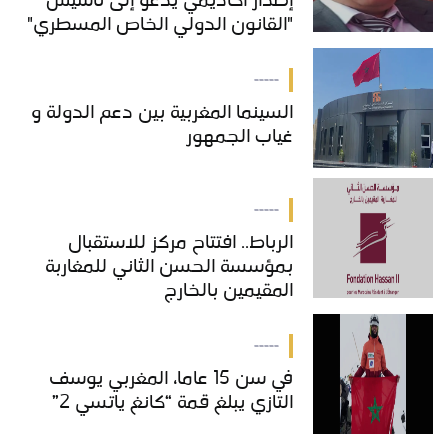
إصدار أكاديمي يدعو إلى تأسيس
"القانون الدولي الخاص المسطري"
بالمغرب
-----
السينما المغربية بين دعم الدولة و
غياب الجمهور
-----
الرباط.. افتتاح مركز للاستقبال
بمؤسسة الحسن الثاني للمغاربة
المقيمين بالخارج
-----
في سن 15 عاما، المغربي يوسف
التازي يبلغ قمة “كانغ ياتسي 2”