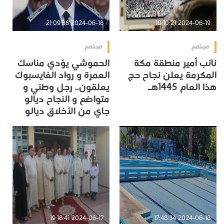
2024-06-18 21:09:36
2024-06-19 10:10:21
مجتمع
مجتمع
نائب أمير منطقة مكة
الحموشي يؤدي مناسك
المكرمة يعلن نجاح حج
العمرة و رواد الفايسبوك
هذا العام 1445هـ
يعلقون.. رجل وطني و
متواضع و النجاح ديالو
جاي من الأخلاق ديالو
2024-06-17 19:18:41
2024-06-18 17:48:34