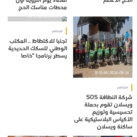
الحج الأعظم
لقضاء يوم التروية أول
محطات مناسك الحج
2024-06-14 08:55:28
مجتمع
تجنبا للاكتظاظ .. المكتب
الوطني للسكك الحديدية
يسطر برنامجا “خاصا
2024-06-14 16:10:46
مجتمع
شركة النظافة SOS
ويسلان تقوم بحملة
تحسيسية وتوزيع
الأكياس البلاستيكية على
ساكنة ويسلان