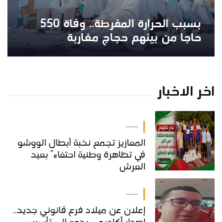
بسبب الحرارة المفرطة.. وفاة 550
حاجا من بينهم حجاج مغاربة
اخر الاخبار
-----
المعازيز تجمع نخبة أبطال الووشو
في تظاهرة وطنية احتفاءً بعيد
العرش
-----
إعلان عن ميلاد فرع قانوني جديد..