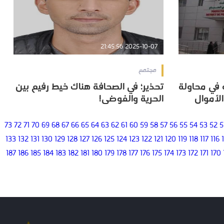
2025-10-07 21:45:56
مجتمع
ه في محاولة
تحذير؛ في الصحافة هناك خيط رفيع بين
ه في محاولة
تحذير؛ في الصحافة هناك خيط رفيع بين
الأموال
الحرية والفوضى!
الأموال
الحرية والفوضى!
73
72
71
70
69
68
67
66
65
64
63
62
61
60
59
58
57
56
55
54
53
52
5
133
132
131
130
129
128
127
126
125
124
123
122
121
120
119
118
117
116
187
186
185
184
183
182
181
180
179
178
177
176
175
174
173
172
171
170