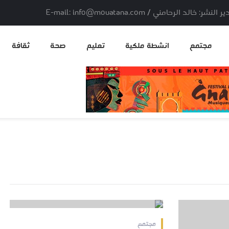
لد الرحامني / E-mail: info@mouatana.com
مجتمع
انشطة ملكية
تعليم
صحة
ثقافة
2025-10-14 17:31:34
مجتمع