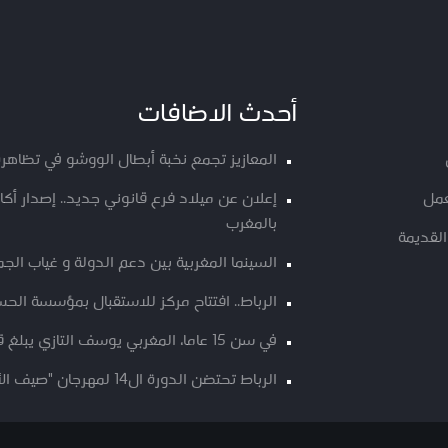
أحدث الاضافات
المعازيز تجمع نخبة أبطال الووشو في تظاهرة
عمل
إعلان عن ميلاد فرع قانوني جديد.. إصدار أ
بالمغرب
القديمة
السينما المغربية بين دعم الدولة و غياب الج
الرباط.. افتتاح مركز للاستقبال بمؤسسة الحسن
في سن 15 عاما، المغربي يوسف التازي يبلغ قمة “كانغ ياتسي 2”
الرباط تحتضن الدورة ال14 لمهرجان "صيف الأوداية" من 9 الى 12 غشت الجاري