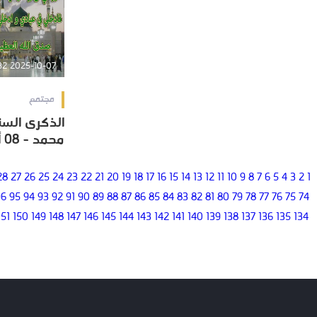
2025-10-07 22:04:32
مجتمع
الذكرى السن
الذكرى السن
محمد - 08 أكتوبر 2020
محمد - 08 أكتوبر 2020
28
27
26
25
24
23
22
21
20
19
18
17
16
15
14
13
12
11
10
9
8
7
6
5
4
3
2
1
96
95
94
93
92
91
90
89
88
87
86
85
84
83
82
81
80
79
78
77
76
75
74
151
150
149
148
147
146
145
144
143
142
141
140
139
138
137
136
135
134