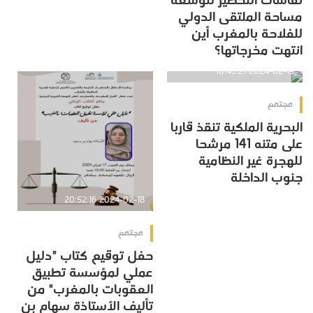
نقاشات التحضير لتوسعة
مساحة الملتقى الدولي
للفلاحة بالمغرب أين
انتهت مخرجاتها؟
2024-02-19 10:45:21
مجتمع
البحرية الملكية تنقذ قاربا
على متنه 141 مرشحا
للهجرة غير النظامية
جنوب الداخلة
2024-02-18 20:52:16
مجتمع
حفل توقيع كتاب "دليل
عملي لمؤسسة تطبيق
العقوبات بالمغرب" من
تأليف الأستاذة سهام بن