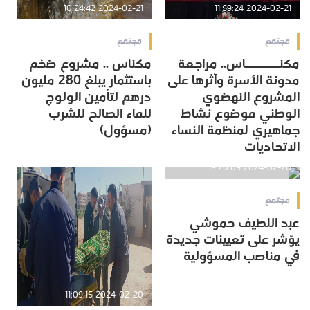
2024-02-21 10:24:42
2024-02-21 11:59:24
مجتمع
مجتمع
مكنـــــــاس.. مراجعة
مكناس .. مشروع ضخم
مدونة الأسرة وأثرها على
باستثمار يبلغ 280 مليون
المشروع النهضوي
درهم لتأمين الولوج
الوطني موضوع نشاط
للماء الصالح للشرب
جماهيري لمنظمة النساء
(مسؤول)
الاتحاديات
2024-02-20 19:20:09
مجتمع
عبد اللطيف حموشي
يؤشر على تعيينات جديدة
في مناصب المسؤولية
2024-02-20 11:09:15