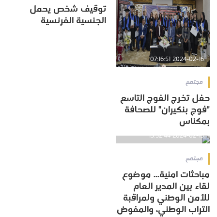
توقيف شخص يحمل
الجنسية الفرنسية
2024-02-16 07:16:51
مجتمع
حفل تخرج الفوج التاسع
"فوج بنكيران" للصحافة
بمكناس
2024-02-13 13:52:44
مجتمع
مباحثات امنية... موضوع
لقاء بين المدير العام
للأمن الوطني ولمراقبة
التراب الوطني، والمفوض