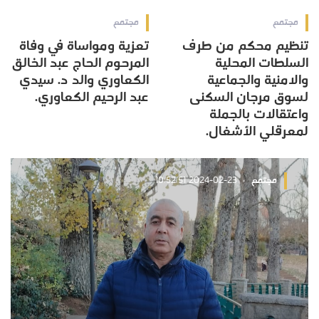
مجتمع
مجتمع
تنظيم محكم من طرف
تعزية ومواساة في وفاة
السلطات المحلية
المرحوم الحاج عبد الخالق
والامنية والجماعية
الكعاوري والد د. سيدي
لسوق مرجان السكنى
عبد الرحيم الكعاوري.
واعتقالات بالجملة
لمعرقلي الأشغال.
مجتمع
2024-02-23 10:52:51