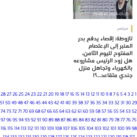
2024-01-26 09:48:47
مجتمع
تازوطة: إقصاء يدفع بدر
العنبر إلى الإعتصام
المفتوح لليوم الثامن،
هل زود الرئيس مشاروعه
بالكهرباء وتجاهل منزل
جندي متقاعد...؟!
28
27
26
25
24
23
22
21
20
19
18
17
16
15
14
13
12
11
10
9
8
7
6
5
4
3
2
1
51
50
49
48
47
46
45
44
43
42
41
40
39
38
37
36
35
34
33
32
31
30
29
74
73
72
71
70
69
68
67
66
65
64
63
62
61
60
59
58
57
56
55
54
53
52
97
96
95
94
93
92
91
90
89
88
87
86
85
84
83
82
81
80
79
78
77
76
75
116
115
114
113
112
111
110
109
108
107
106
105
104
103
102
101
100
99
98