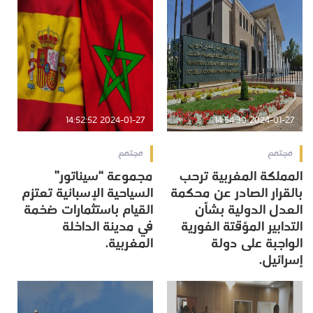
2024-01-27 14:52:52
2024-01-27 14:54:30
مجتمع
مجتمع
المملكة المغربية ترحب
مجموعة “سيناتور”
بالقرار الصادر عن محكمة
السياحية الإسبانية تعتزم
العدل الدولية بشأن
القيام باستثمارات ضخمة
التدابير المؤقتة الفورية
في مدينة الداخلة
الواجبة على دولة
المغربية.
إسرائيل.