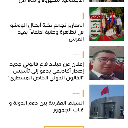
الاجتماعية للكهرباء والماء من
خدمات "COS'ONE"
-----
المعازيز تجمع نخبة أبطال الووشو
في تظاهرة وطنية احتفاءً بعيد
العرش
-----
إعلان عن ميلاد فرع قانوني جديد..
إصدار أكاديمي يدعو إلى تأسيس
"القانون الدولي الخاص المسطري"
بالمغرب
-----
السينما المغربية بين دعم الدولة و
غياب الجمهور