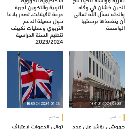
تعزيه مواساة لاخينا تاج
الأكاديمية الجهوية
الدين خشان في وفاه
للتربية والتكوين لجهة
والدته نسأل الله تعالى
درعة تافيلالت، تصدر بلاغا
أن يتغمذها برحمتها
حول حصيلة الدعم
الواسعة
التربوي وعمليات تكييف
تنظيم السنة الدراسية
2023/2024.
2024-01-28 15:39:24
2024-01-28 15:41:21
مجتمع
مجتمع
حموشي يؤشر على عدد
توالي الدعوات لاعتراف