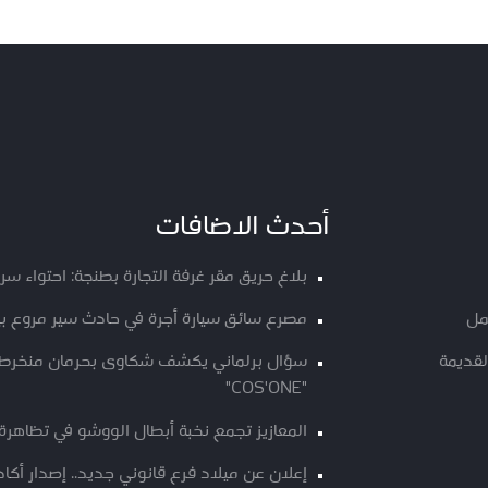
أحدث الاضافات
بلاغ حريق مقر غرفة التجارة بطنجة: احتواء س
مل
مصرع سائق سيارة أجرة في حادث سير مروع ب
لقديمة
سؤال برلماني يكشف شكاوى بحرمان منخرطي م
"COS'ONE"
المعازيز تجمع نخبة أبطال الووشو في تظاهرة 
إعلان عن ميلاد فرع قانوني جديد.. إصدار أك