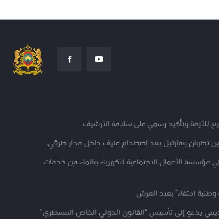
ريع للأزمة وتأكيد رسمي على سلامة الأرشيف
ين تطوان ومارتيل بعد اصطدام عنيف داخل مدار طرقي.
ؤسسة الأعمال الاجتماعية للكهرباء والماء من خدمات
وطنية احتفاءً بعيد العرش
اديمي يدعو إلى تأسيس "القانون الدولي الخاص المسطري"