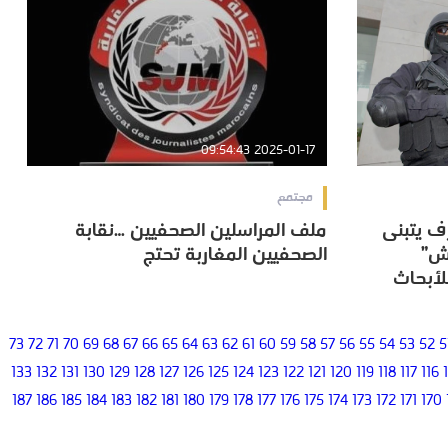
2025-01-17 09:54:43
مجتمع
ف يتبنى
ملف المراسلين الصحفيين …نقابة
ف يتبنى
ملف المراسلين الصحفيين …نقابة
عش”
الصحفيين المغاربة تحتج
عش”
الصحفيين المغاربة تحتج
لأبحاث
لأبحاث
73
72
71
70
69
68
67
66
65
64
63
62
61
60
59
58
57
56
55
54
53
52
5
133
132
131
130
129
128
127
126
125
124
123
122
121
120
119
118
117
116
187
186
185
184
183
182
181
180
179
178
177
176
175
174
173
172
171
170