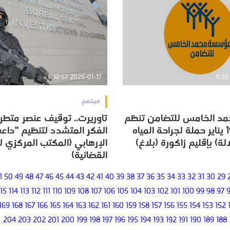
2025-01-17 11:10:57
مجتمع
 الخامس للتضامن تنظم
تاوريرت.. توقيف عنصر متطر
 الخامس للتضامن تنظم
تاوريرت.. توقيف عنصر متطر
من 17 إلى 19 يناير حملة لجراحة المياه
الفكر المتشدد لتنظيم “دا
من 17 إلى 19 يناير حملة لجراحة المياه
الفكر المتشدد لتنظيم “دا
الة) بإقليم زاكورة (بلاغ)
الإرهابي (المكتب المركزي ل
الة) بإقليم زاكورة (بلاغ)
الإرهابي (المكتب المركزي ل
القضائية)
القضائية)
1
50
49
48
47
46
45
44
43
42
41
40
39
38
37
36
35
34
33
32
31
30
29
115
114
113
112
111
110
109
108
107
106
105
104
103
102
101
100
99
98
97
169
168
167
166
165
164
163
162
161
160
159
158
157
156
155
154
153
152
204
203
202
201
200
199
198
197
196
195
194
193
192
191
190
189
188