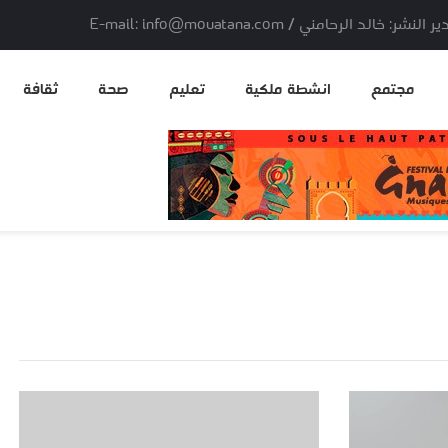
لد الرحامني / E-mail: info@mouatana.com
مجتمع
انشطة ملكية
تعليم
صحة
ثقافة