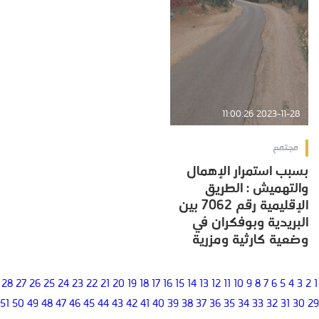
2023-11-28 11:00:26
مجتمع
بسبب استمرار الإهمال
والتهميش : الطريق
الإقليمية رقم 7062 بين
البريدية وبوفكران في
وضعية كارثية ومزرية
28
27
26
25
24
23
22
21
20
19
18
17
16
15
14
13
12
11
10
9
8
7
6
5
4
3
2
1
51
50
49
48
47
46
45
44
43
42
41
40
39
38
37
36
35
34
33
32
31
30
29