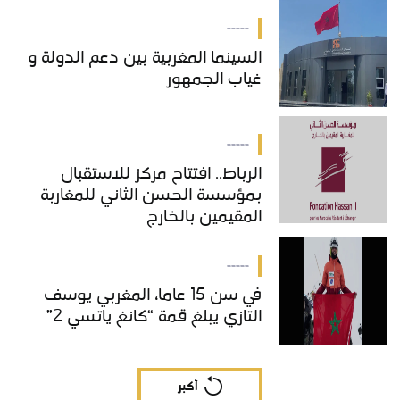
بالمغرب
-----
السينما المغربية بين دعم الدولة و
غياب الجمهور
-----
الرباط.. افتتاح مركز للاستقبال
بمؤسسة الحسن الثاني للمغاربة
المقيمين بالخارج
-----
في سن 15 عاما، المغربي يوسف
التازي يبلغ قمة “كانغ ياتسي 2”
أكبر