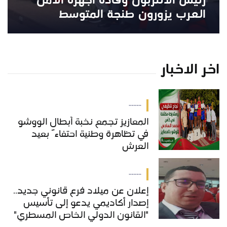
رئيس الأنتربول وقادة أجهزة الأمن
العرب يزورون طنجة المتوسط
اخر الاخبار
-----
المعازيز تجمع نخبة أبطال الووشو
في تظاهرة وطنية احتفاءً بعيد
العرش
-----
إعلان عن ميلاد فرع قانوني جديد..
إصدار أكاديمي يدعو إلى تأسيس
"القانون الدولي الخاص المسطري"