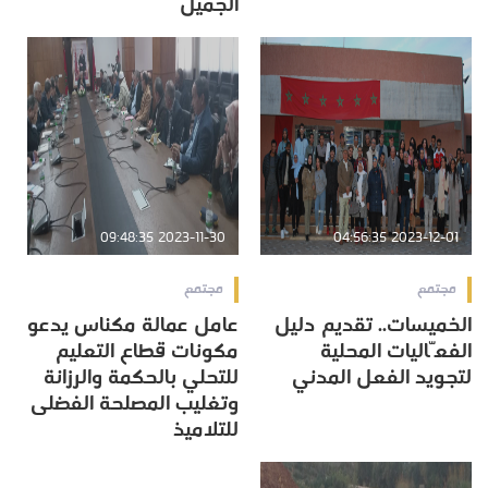
الجميل
2023-11-30 09:48:35
2023-12-01 04:56:35
مجتمع
مجتمع
الخميسات.. تقديم دليل
عامل عمالة مكناس يدعو
الفعّاليات المحلية
مكونات قطاع التعليم
لتجويد الفعل المدني
للتحلي بالحكمة والرزانة
وتغليب المصلحة الفضلى
للتلاميذ