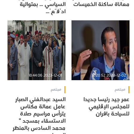
معاناة ساكنة الخميسات
السياسي ... بمتوالية
ادْفَعْ...
2023-12-01 18:44:06
2023-12-02 12:20:52
مجتمع
مجتمع
عمر جيد رئيسا جديدا
السيد عبدالغني الصبار
للمجلس الإقليمي
عامل عمالة مكناس
للسياحة بافران
يترأس مراسيم صلاة
الاستسقاء بمسجد ”
محمد السادس بالمنظر