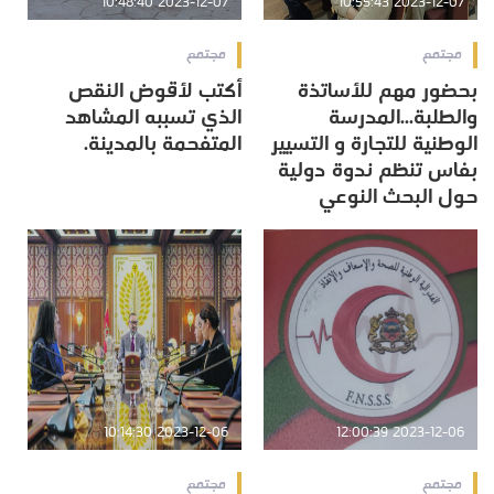
2023-12-07 10:48:40
2023-12-07 10:55:43
مجتمع
مجتمع
بحضور مهم للأساتذة
أكتب لأقوض النقص
والطلبة...المدرسة
الذي تسببه المشاهد
الوطنية للتجارة و التسيير
المتفحمة بالمدينة.
بفاس تنظم ندوة دولية
حول البحث النوعي
2023-12-06 10:14:30
2023-12-06 12:00:39
مجتمع
مجتمع