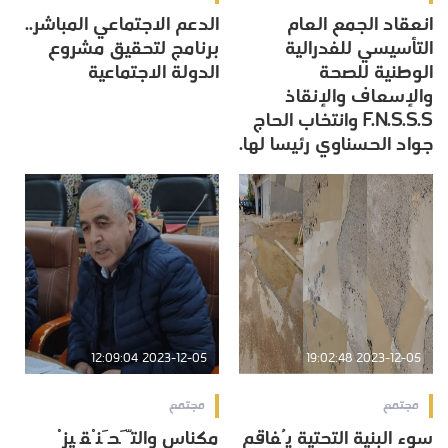
انعقاد الجمع العام
الدعم الاجتماعي المباشر..
التأسيسي للفدرالية
برنامج لتحقيق مشروع
الوطنية للصحة
الدولة الاجتماعية
والإسعاف والإنقاذ
F.N.S.S.S وانتخاب الحاج
جواد الحسناوي رئيسا لها.
2023-12-05 12:09:04
2023-12-05 19:02:48
مجتمع
مجتمع
سوء البنية التحتية يُفاقم
مكناس والتَّحَنْقِيزْ