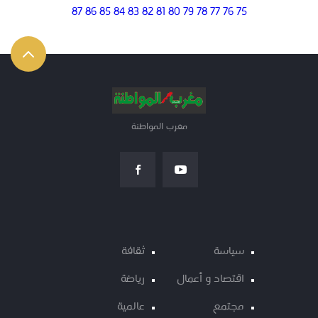
87
86
85
84
83
82
81
80
79
78
77
76
75
مغرب المواطنة
سياسة
ثقافة
اقتصاد و أعمال
رياضة
مجتمع
عالمية